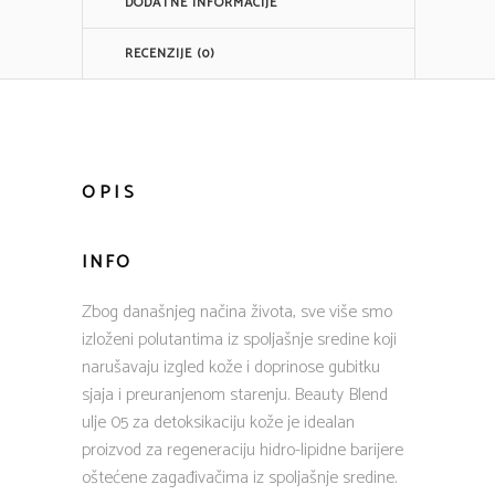
DODATNE INFORMACIJE
RECENZIJE (0)
OPIS
INFO
Zbog današnjeg načina života, sve više smo
izloženi polutantima iz spoljašnje sredine koji
narušavaju izgled kože i doprinose gubitku
sjaja i preuranjenom starenju. Beauty Blend
ulje 05 za detoksikaciju kože je idealan
proizvod za regeneraciju hidro-lipidne barijere
oštećene zagađivačima iz spoljašnje sredine.