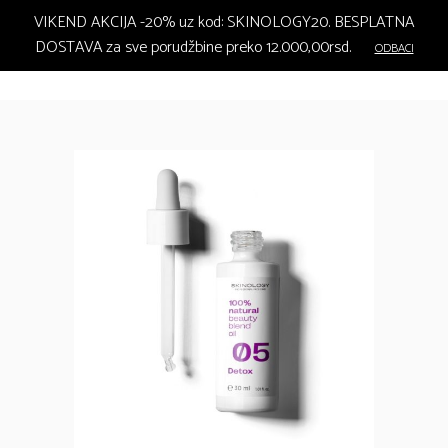
VIKEND AKCIJA -20% uz kod: SKINOLOGY20. BESPLATNA
DOSTAVA za sve porudžbine preko 12.000,00rsd.
ODBACI