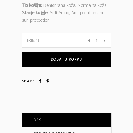
Tip ko탑e:
Dehidrirana koža, Normalna koža
Stanje ko탑e:
Anti-Aging, Anti-pollution and
sun protection
05
Količina
BEAUTY
DODAJ U KORPU
BLEND
SHARE:
OIL
SERUM
količina
OPIS