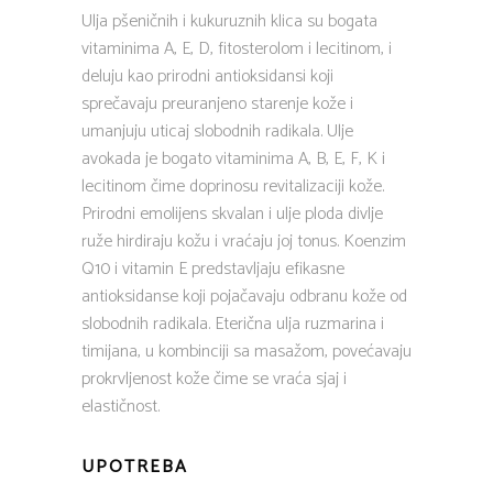
Ulja pšeničnih i kukuruznih klica su bogata
vitaminima A, E, D, fitosterolom i lecitinom, i
deluju kao prirodni antioksidansi koji
sprečavaju preuranjeno starenje kože i
umanjuju uticaj slobodnih radikala. Ulje
avokada je bogato vitaminima A, B, E, F, K i
lecitinom čime doprinosu revitalizaciji kože.
Prirodni emolijens skvalan i ulje ploda divlje
ruže hirdiraju kožu i vraćaju joj tonus. Koenzim
Q10 i vitamin E predstavljaju efikasne
antioksidanse koji pojačavaju odbranu kože od
slobodnih radikala. Eterična ulja ruzmarina i
timijana, u kombinciji sa masažom, povećavaju
prokrvljenost kože čime se vraća sjaj i
elastičnost.
UPOTREBA