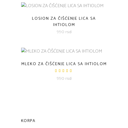
LOSION ZA ČIŠĆENJE LICA SA
IHTIOLOM
990
rsd
MLEKO ZA ČIŠĆENJE LICA SA IHTIOLOM
Ocenjeno
sa
990
rsd
5.00
od 5
KORPA