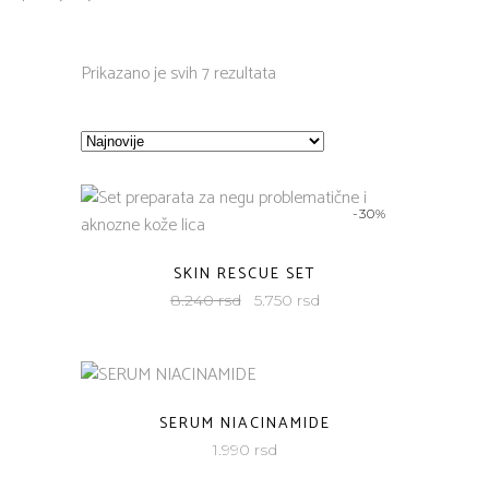
Sorted
Prikazano je svih 7 rezultata
by
latest
-30%
SKIN RESCUE SET
Originalna
Trenutna
8.240
rsd
5.750
rsd
cena
cena
je
je:
bila:
5.750
8.240
rsd.
SERUM NIACINAMIDE
rsd.
1.990
rsd