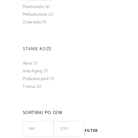
(4)
Masna koža
(2)
Mešovita koža
(1)
Zrela koža
STANJE KOŽE
(7)
Akne
(1)
Anti-Aging
(1)
Proširene pore
(2)
T-zona
SORTIRAJ PO CENI
FILTER
Minimalna
Maksimalna