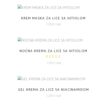
KREM MASKA ZA LICE SA IHTIOLOM
1.590
rsd
NOĆNA KREMA ZA LICE SA IHTIOLOM
Ocenjeno
sa
1.390
rsd
4.67
od 5
GEL KREMA ZA LICE SA NIACINAMIDOM
1.290
rsd