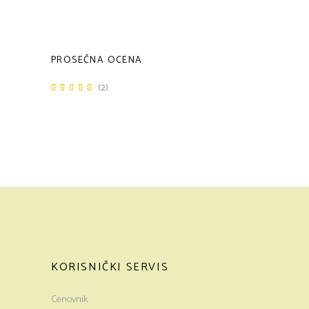
cena
cena
PROSEČNA OCENA
(2)
Ocenjeno
sa
5
od 5
KORISNIČKI SERVIS
Cenovnik