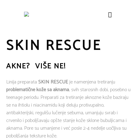
SKIN RESCUE
AKNE? VIŠE NE!
Linija preparata
SKIN RESCUE
je namenjena tretiranju
problematične kože sa aknama
, svih starosnih dobi, posebno u
teenage periodu. Preparati za tretiranje aknozne kože baziraju
se na ihtiolu i niacinamidu koji deluju protivupalno,
antibakterijski, regulišu lučenje sebuma, umanjuju svrab i
crvenilo i poboljšavaju opšte stanje kože sklone bubuljicama i
aknama. Pore su umanjene i već posle 2-4 nedelje uočljiva su
poboljšanja teksture kože.