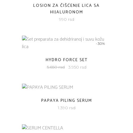
LOSION ZA ČIŠĆENJE LICA SA
HIJALURONOM
990
rsd
-30%
HYDRO FORCE SET
Originalna
Trenutna
5.650
rsd
3.950
rsd
cena
cena
je
je:
bila:
3.950
5.650
rsd.
PAPAYA PILING SERUM
rsd.
1.390
rsd