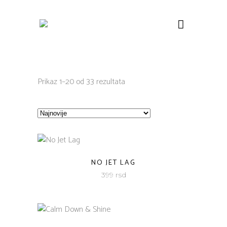
Sorted
Prikaz 1–20 od 33 rezultata
by
latest
NO JET LAG
399
rsd