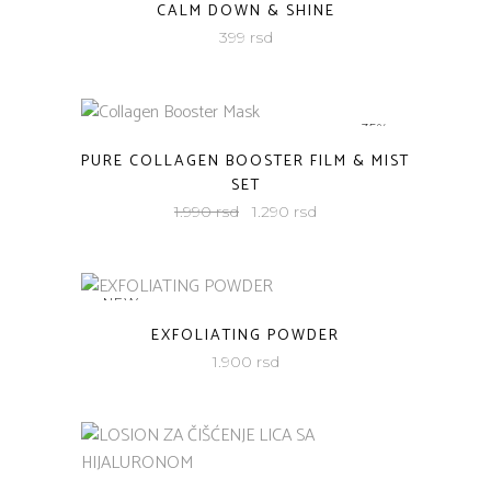
CALM DOWN & SHINE
399
rsd
-35%
PURE COLLAGEN BOOSTER FILM & MIST
SET
Originalna
Trenutna
1.990
rsd
1.290
rsd
cena
cena
je
je:
bila:
1.290
NEW
1.990
rsd.
EXFOLIATING POWDER
rsd.
1.900
rsd