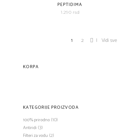
PEPTIDIMA
1.290
rsd
1
2
Vidi sve
KORPA
KATEGORIJE PROIZVODA
(10)
100% prirodno
(3)
Antiridi
(2)
Filteri za vodu