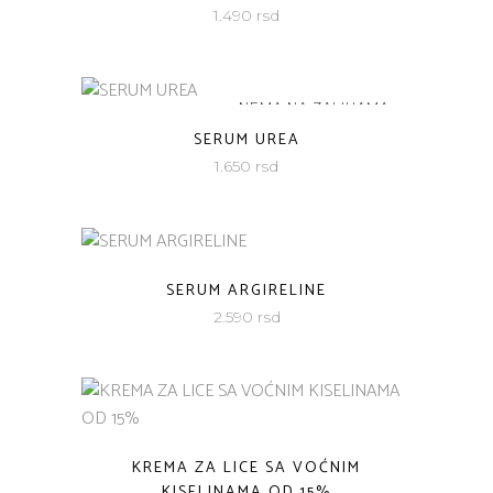
1.490
rsd
NEMA NA ZALIHAMA
SERUM UREA
1.650
rsd
SERUM ARGIRELINE
2.590
rsd
KREMA ZA LICE SA VOĆNIM
KISELINAMA OD 15%