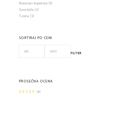
(5)
Rozacea i kuperoza
(2)
Suva koža
(3)
T-zona
SORTIRAJ PO CENI
FILTER
Minimalna
Maksimalna
cena
cena
PROSEČNA OCENA
(4)
Ocenjeno
sa
5
od 5