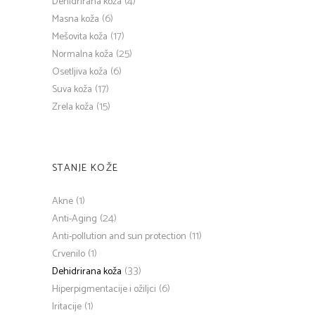
(4)
Dehidrirana koža
(6)
Masna koža
(17)
Mešovita koža
(25)
Normalna koža
(6)
Osetljiva koža
(17)
Suva koža
(15)
Zrela koža
STANJE KOŽE
(1)
Akne
(24)
Anti-Aging
(11)
Anti-pollution and sun protection
(1)
Crvenilo
(33)
Dehidrirana koža
(6)
Hiperpigmentacije i ožiljci
(1)
Iritacije