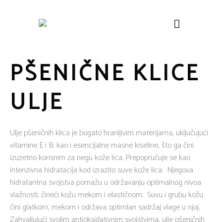
PŠENIČNE KLICE
ULJE
Ulje pšeničnih klica je bogato hranljivim materijama, uključujući
vitamine E i B, kao i esencijalne masne kiseline, što ga čini
izuzetno korisnim za negu kože lica. Prepopručuje se kao
intenzivna hidratacija kod izrazito suve kože lica. Njegova
hidratantna svojstva pomažu u održavanju optimalnog nivoa
vlažnosti, čineći kožu mekom i elastičnom. Suvu i grubu kožu
čini glatkom, mekom i održava optimlan sadržaj vlage u njoj.
Zahvaljujući svojim antioksidativnim svojstvima, ulje pšeničnih