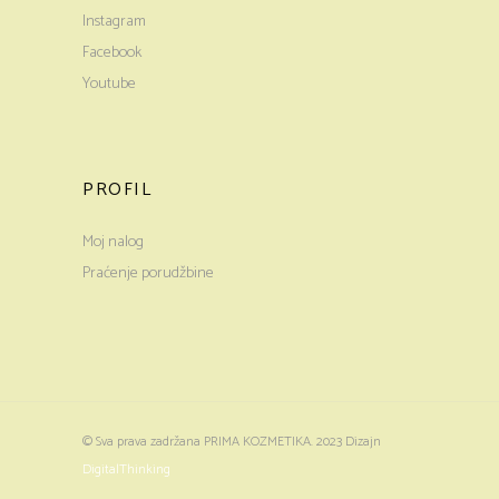
Instagram
Facebook
Youtube
PROFIL
Moj nalog
Praćenje porudžbine
© Sva prava zadržana PRIMA KOZMETIKA. 2023 Dizajn
DigitalThinking