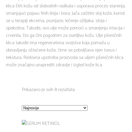
klica štiti kožu od slobodnih radikala i usporava proces starenja,
smanjujući pojavu finih linija i bora. Jača zaštitni sloj kože, koristi
se u terapiji ekcema, psorijaze, lečenje ožiljaka, strija i
opekotina. Takođe, ovo ulje može pomoći u smanjenju iritacija i
crvenila, što ga čini pogodnim za osetljivu kožu. Ulje pšeničnih
klica takođe ima regenerativna svojstva koja pomažu u
obnavljanju oštećene kože, čime se poboljšava njen tonus i
tekstura. Redovna upotreba proizvoda sa uljem pšeničnih klica
može značajno unaprediti zdravlje i izgled kože lica.
Sorted
Prikazano je svih 8 rezultata
by
latest