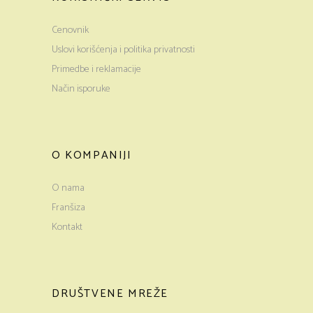
Cenovnik
Uslovi korišćenja i politika privatnosti
Primedbe i reklamacije
Način isporuke
O KOMPANIJI
O nama
Franšiza
Kontakt
DRUŠTVENE MREŽE