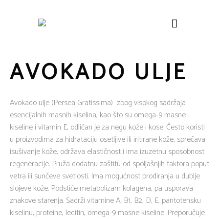
AVOKADO ULJE
Avokado ulje (Persea Gratissima) zbog visokog sadržaja
esencijalnih masnih kiselina, kao što su omega-9 masne
kiseline i vitamin E, odličan je za negu kože i kose. Često koristi
u proizvodima za hidrataciju osetljive ili iritirane kože, sprečava
isušivanje kože, održava elastičnost i ima izuzetnu sposobnost
regeneracije. Pruža dodatnu zaštitu od spoljašnjih faktora poput
vetra ili sunčeve svetlosti. Ima mogućnost prodiranja u dublje
slojeve kože. Podstiče metabolizam kolagena, pa usporava
znakove starenja. Sadrži vitamine A, B1, B2, D, E, pantotensku
kiselinu, proteine, lecitin, omega-9 masne kiseline. Preporučuje