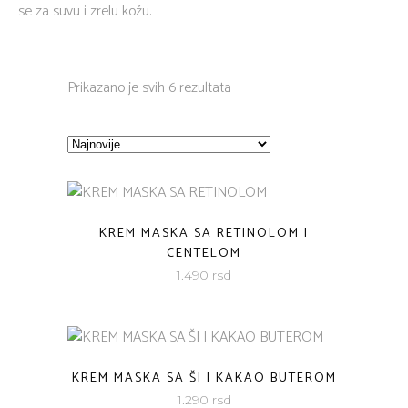
se za suvu i zrelu kožu.
Sorted
Prikazano je svih 6 rezultata
by
latest
KREM MASKA SA RETINOLOM I
CENTELOM
1.490
rsd
KREM MASKA SA ŠI I KAKAO BUTEROM
1.290
rsd