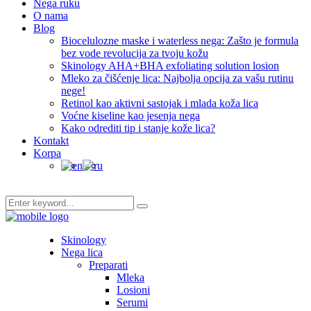
Nega ruku
O nama
Blog
Biocelulozne maske i waterless nega: Zašto je formula
bez vode revolucija za tvoju kožu
Skinology AHA+BHA exfoliating solution losion
Mleko za čišćenje lica: Najbolja opcija za vašu rutinu
nege!
Retinol kao aktivni sastojak i mlada koža lica
Voćne kiseline kao jesenja nega
Kako odrediti tip i stanje kože lica?
Kontakt
Korpa
Skinology
Nega lica
Preparati
Mleka
Losioni
Serumi