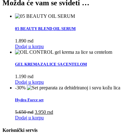
Možda će vam se svideti …
05 BEAUTY BLEND OIL SERUM
1.890
rsd
Dodaj u korpu
GEL KREMA ZA LICE SA CENTELOM
1.190
rsd
Dodaj u korpu
-30%
Hydro Force set
Originalna
Trenutna
5.650
rsd
3.950
rsd
cena
cena
Dodaj u korpu
je
je:
bila:
3.950
Korisnički servis
5.650
rsd.
rsd.