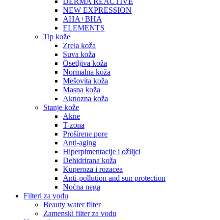
DERMA REACTIVE
NEW EXPRESSION
AHA+BHA
ELEMENTS
Tip kože
Zrela koža
Suva koža
Osetljiva koža
Normalna koža
Mešovita koža
Masna koža
Aknozna koža
Stanje kože
Akne
T-zona
Proširene pore
Anti-aging
Hiperpimentacije i ožiljci
Dehidrirana koža
Kuperoza i rozacea
Anti-pollution and sun protection
Noćna nega
Filteri za vodu
Beauty water filter
Zamenski filter za vodu