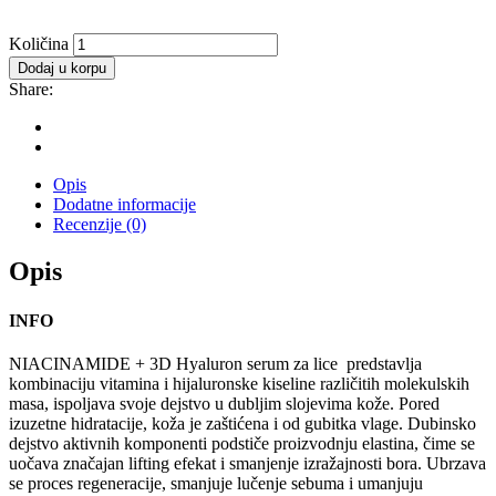
SERUM
Količina
NIACINAMIDE
Dodaj u korpu
količina
Share:
Opis
Dodatne informacije
Recenzije (0)
Opis
INFO
NIACINAMIDE + 3D Hyaluron serum za lice predstavlja
kombinaciju vitamina i hijaluronske kiseline različitih molekulskih
masa, ispoljava svoje dejstvo u dubljim slojevima kože. Pored
izuzetne hidratacije, koža je zaštićena i od gubitka vlage. Dubinsko
dejstvo aktivnih komponenti podstiče proizvodnju elastina, čime se
uočava značajan lifting efekat i smanjenje izražajnosti bora. Ubrzava
se proces regeneracije, smanjuje lučenje sebuma i umanjuju