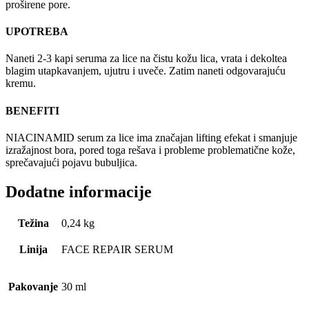
proširene pore.
UPOTREBA
Naneti 2-3 kapi seruma za lice na čistu kožu lica, vrata i dekoltea
blagim utapkavanjem, ujutru i uveče. Zatim naneti odgovarajuću
kremu.
BENEFITI
NIACINAMID serum za lice ima značajan lifting efekat i smanjuje
izražajnost bora, pored toga rešava i probleme problematične kože,
sprečavajući pojavu bubuljica.
Dodatne informacije
Težina
0,24 kg
Linija
FACE REPAIR SERUM
Pakovanje
30 ml