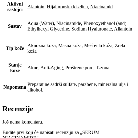
Aktivni
Alantoin
,
Hijaluronska kiselina
,
Niacinamid
sastojci
Aqua (Water), Niacinamide, Phenoxyethanol (and)
Sastav
Ethylhexyl Glycerine, Sodium Hyaluronate, Allantoin
Aknozna koža, Masna koža, Mešovita koža, Zrela
Tip kože
koža
Stanje
Akne, Anti-Aging, Proširene pore, T-zona
kože
Preparat ne sadrži sulfate, parabene, mineralna ulja i
Napomena
alkohol.
Recenzije
Još nema komentara.
Budite prvi koji će napisati recenziju za „SERUM
NIACINAMIDE“