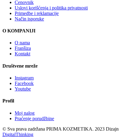
Cenovnik
Uslovi korišćenja i politika privatnosti
Primedbe i reklamacije
Način isporuke
O KOMPANIJI
O nama
Franšiza
Kontakt
Društvene mreže
Instagram
Facebook
Youtube
Profil
Moj nalog
Praćenje porudžbine
© Sva prava zadržana PRIMA KOZMETIKA. 2023 Dizajn
DigitalThinking