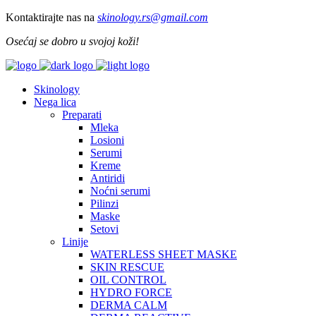
Kontaktirajte nas na
skinology.
rs@gmail.com
Osećaj se dobro u svojoj koži!
Skinology
Nega lica
Preparati
Mleka
Losioni
Serumi
Kreme
Antiridi
Noćni serumi
Pilinzi
Maske
Setovi
Linije
WATERLESS SHEET MASKE
SKIN RESCUE
OIL CONTROL
HYDRO FORCE
DERMA CALM