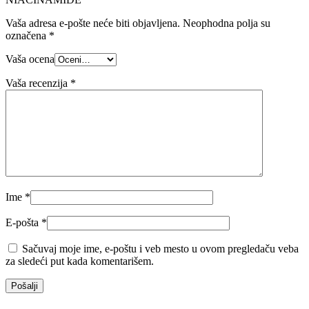
Vaša adresa e-pošte neće biti objavljena.
Neophodna polja su
označena
*
Vaša ocena
Vaša recenzija
*
Ime
*
E-pošta
*
Sačuvaj moje ime, e-poštu i veb mesto u ovom pregledaču veba
za sledeći put kada komentarišem.