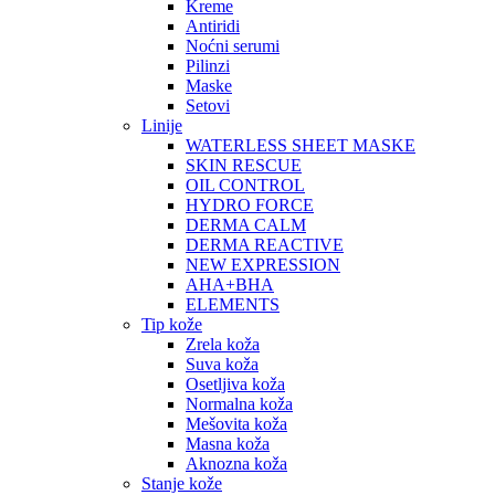
Kreme
Antiridi
Noćni serumi
Pilinzi
Maske
Setovi
Linije
WATERLESS SHEET MASKE
SKIN RESCUE
OIL CONTROL
HYDRO FORCE
DERMA CALM
DERMA REACTIVE
NEW EXPRESSION
AHA+BHA
ELEMENTS
Tip kože
Zrela koža
Suva koža
Osetljiva koža
Normalna koža
Mešovita koža
Masna koža
Aknozna koža
Stanje kože