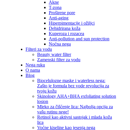
Akne
T-zona
Proširene pore
Anti-aging
Hiperpimentacije i ožiljci
Dehidrirana koža
Kuperoza i rozacea
Anti-pollution and sun protection
Noćna nega
Filteri za vodu
Beauty water filter
Zamenski filter za vodu
Nega ruku
O nama
Blog
Biocelulozne maske i waterless nega:
Zašto je formula bez vode revolucija za
tvoju kožu
Skinology AHA+BHA exfoliating solution
losion
Mleko za čišćenje lica: Najbolja opcija za
vašu rutinu nege!
Retinol kao aktivni sastojak i mlada koža
lica
Voćne kiseline kao jesenja nega