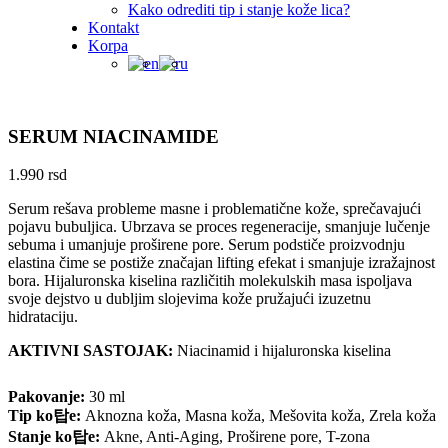
Kako odrediti tip i stanje kože lica?
Kontakt
Korpa
SERUM NIACINAMIDE
1.990
rsd
Serum rešava probleme masne i problematične kože, sprečavajući
pojavu bubuljica. Ubrzava se proces regeneracije, smanjuje lučenje
sebuma i umanjuje proširene pore. Serum podstiče proizvodnju
elastina čime se postiže značajan lifting efekat i smanjuje izražajnost
bora. Hijaluronska kiselina različitih molekulskih masa ispoljava
svoje dejstvo u dubljim slojevima kože pružajući izuzetnu
hidrataciju.
AKTIVNI SASTOJAK:
Niacinamid i hijaluronska kiselina
Pakovanje:
30 ml
Tip ko탑e:
Aknozna koža, Masna koža, Mešovita koža, Zrela koža
Stanje ko탑e:
Akne, Anti-Aging, Proširene pore, T-zona