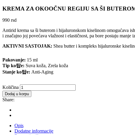
KREMA ZA OKOOČNU REGIJU SA ŠI BUTERO
990
rsd
Antirid krema sa ši buterom i hijaluronskom kiselinom omogućava ishr
i značajno joj povećava vlažnost i elastičnost, pa bore postaju manje i
AKTIVNI SASTOJAK:
Shea butter i kompleks hijaluronske kiselin
Pakovanje:
15 ml
Tip ko탑e:
Suva koža, Zrela koža
Stanje ko탑e:
Anti-Aging
KREMA
Količina
ZA
Dodaj u korpu
OKOOČNU
Share:
REGIJU
SA
ŠI
BUTEROM
količina
Opis
Dodatne informacije