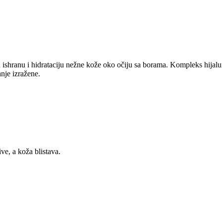
shranu i hidrataciju nežne kože oko očiju sa borama. Kompleks hijaluron
anje izražene.
ive, a koža blistava.