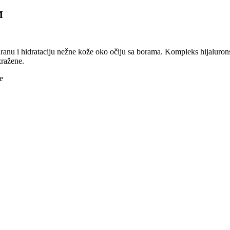
M
anu i hidrataciju nežne kože oko očiju sa borama. Kompleks hijaluronske
zražene.
e