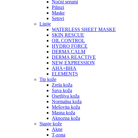
Noćni serumi
Pilinzi
Maske
Setovi
Linije
WATERLESS SHEET MASKE
SKIN RESCUE
OIL CONTROL
HYDRO FORCE
DERMA CALM
DERMA REACTIVE
NEW EXPRESSION
AHA+BHA
ELEMENTS
Tip kože
Zrela koža
Suva koža
Osetljiva koža
Normalna koža
Mešovita koža
Masna koža
Aknozna koža
Stanje kože
Akne
T-zona