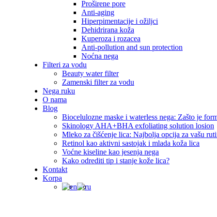
Proširene pore
Anti-aging
Hiperpimentacije i ožiljci
Dehidrirana koža
Kuperoza i rozacea
Anti-pollution and sun protection
Noćna nega
Filteri za vodu
Beauty water filter
Zamenski filter za vodu
Nega ruku
O nama
Blog
Biocelulozne maske i waterless nega: Zašto je for
Skinology AHA+BHA exfoliating solution losion
Mleko za čišćenje lica: Najbolja opcija za vašu rut
Retinol kao aktivni sastojak i mlada koža lica
Voćne kiseline kao jesenja nega
Kako odrediti tip i stanje kože lica?
Kontakt
Korpa