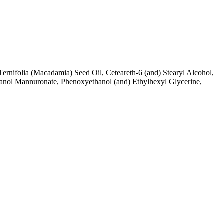
rnifolia (Macadamia) Seed Oil, Ceteareth-6 (and) Stearyl Alcohol,
silanol Mannuronate, Phenoxyethanol (and) Ethylhexyl Glycerine,