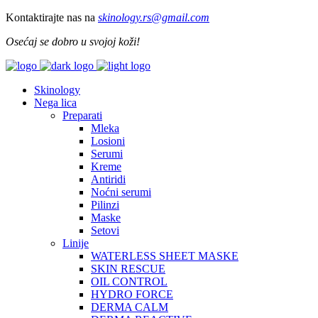
Kontaktirajte nas na
skinology.
rs@gmail.com
Osećaj se dobro u svojoj koži!
Skinology
Nega lica
Preparati
Mleka
Losioni
Serumi
Kreme
Antiridi
Noćni serumi
Pilinzi
Maske
Setovi
Linije
WATERLESS SHEET MASKE
SKIN RESCUE
OIL CONTROL
HYDRO FORCE
DERMA CALM