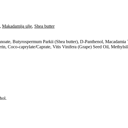
,
Makadamija ulje
,
Shea butter
noate, Butyrospermum Parkii (Shea butter), D-Panthenol, Macadamia Te
rin, Coco-caprylate/Caprate, Vitis Vinifera (Grape) Seed Oil, Methyl
hol.