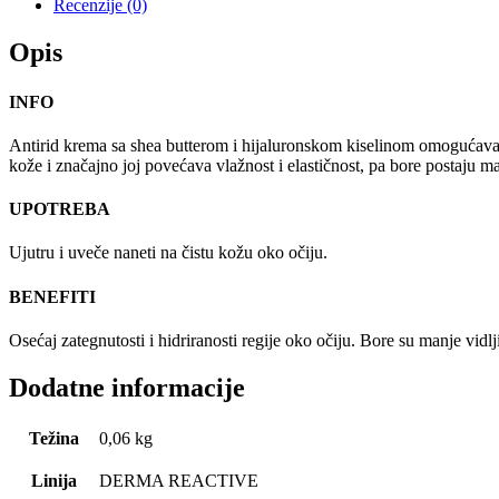
Recenzije (0)
Opis
INFO
Antirid krema sa shea butterom i hijaluronskom kiselinom omogućava i
kože i značajno joj povećava vlažnost i elastičnost, pa bore postaju m
UPOTREBA
Ujutru i uveče naneti na čistu kožu oko očiju.
BENEFITI
Osećaj zategnutosti i hidriranosti regije oko očiju. Bore su manje vidlj
Dodatne informacije
Težina
0,06 kg
Linija
DERMA REACTIVE