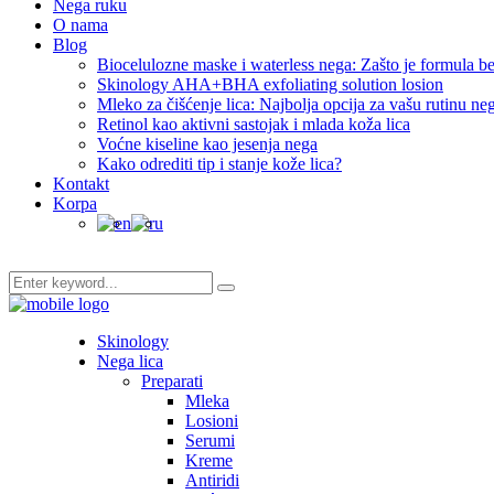
Nega ruku
O nama
Blog
Biocelulozne maske i waterless nega: Zašto je formula be
Skinology AHA+BHA exfoliating solution losion
Mleko za čišćenje lica: Najbolja opcija za vašu rutinu ne
Retinol kao aktivni sastojak i mlada koža lica
Voćne kiseline kao jesenja nega
Kako odrediti tip i stanje kože lica?
Kontakt
Korpa
Skinology
Nega lica
Preparati
Mleka
Losioni
Serumi
Kreme
Antiridi