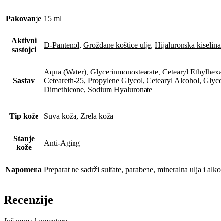
Pakovanje
15 ml
Aktivni
D-Pantenol
,
Grožđane koštice ulje
,
Hijaluronska kiselina
sastojci
Aqua (Water), Glycerinmonostearate, Cetearyl Ethylhexa
Sastav
Ceteareth-25, Propylene Glycol, Cetearyl Alcohol, Glyce
Dimethicone, Sodium Hyaluronate
Tip kože
Suva koža, Zrela koža
Stanje
Anti-Aging
kože
Napomena
Preparat ne sadrži sulfate, parabene, mineralna ulja i alko
Recenzije
Još nema komentara.