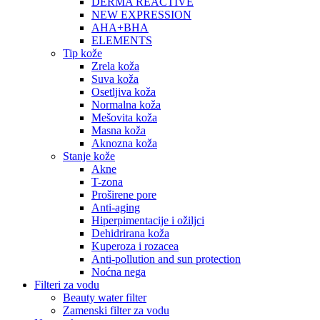
DERMA REACTIVE
NEW EXPRESSION
AHA+BHA
ELEMENTS
Tip kože
Zrela koža
Suva koža
Osetljiva koža
Normalna koža
Mešovita koža
Masna koža
Aknozna koža
Stanje kože
Akne
T-zona
Proširene pore
Anti-aging
Hiperpimentacije i ožiljci
Dehidrirana koža
Kuperoza i rozacea
Anti-pollution and sun protection
Noćna nega
Filteri za vodu
Beauty water filter
Zamenski filter za vodu