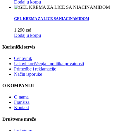
Dodaj u korpu
GEL KREMA ZA LICE SA NIACINAMIDOM
1.290
rsd
Dodaj u korpu
Korisnički servis
Cenovnik
Uslovi korišćenja i politika privatnosti
Primedbe i reklamacije
Način isporuke
O KOMPANIJI
O nama
Franšiza
Kontakt
Društvene mreže
Instagram