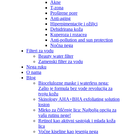
Akne
T-zona
Proširene pore
Anti-aging
Hiperpimentacije i ožiljci
Dehidrirana koža
Kuperoza i rozacea
Anti-pollution and sun protection
Noćna nega
Filteri za vodu
Beauty water filter
Zamenski filter za vodu
Nega ruku
O nama
Blog
Biocelulozne maske i waterless nega:
Zašto je formula bez vode revolucija za
tvoju kožu
Skinology AHA+BHA exfoliating solution
losion
Mleko za čišćenje lica: Najbolja opcija za
vašu rutinu nege!
Retinol kao aktivni sastojak i mlada koža
lica
Voćne kiseline kao jesenja nega