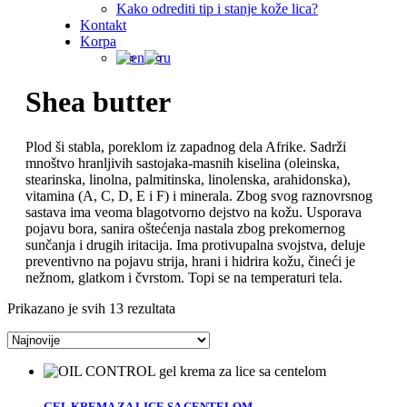
Kako odrediti tip i stanje kože lica?
Kontakt
Korpa
Shea butter
Plod ši stabla, poreklom iz zapadnog dela Afrike. Sadrži
mnoštvo hranljivih sastojaka-masnih kiselina (oleinska,
stearinska, linolna, palmitinska, linolenska, arahidonska),
vitamina (A, C, D, E i F) i minerala. Zbog svog raznovrsnog
sastava ima veoma blagotvorno dejstvo na kožu. Usporava
pojavu bora, sanira oštećenja nastala zbog prekomernog
sunčanja i drugih iritacija. Ima protivupalna svojstva, deluje
preventivno na pojavu strija, hrani i hidrira kožu, čineći je
nežnom, glatkom i čvrstom. Topi se na temperaturi tela.
Sorted
Prikazano je svih 13 rezultata
by
latest
GEL KREMA ZA LICE SA CENTELOM