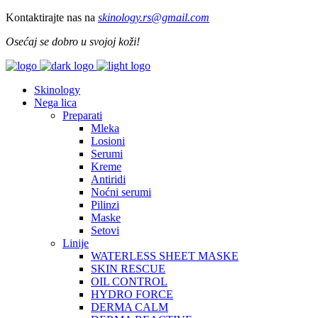
Kontaktirajte nas na
skinology.
rs@gmail.com
Osećaj se dobro u svojoj koži!
Skinology
Nega lica
Preparati
Mleka
Losioni
Serumi
Kreme
Antiridi
Noćni serumi
Pilinzi
Maske
Setovi
Linije
WATERLESS SHEET MASKE
SKIN RESCUE
OIL CONTROL
HYDRO FORCE
DERMA CALM