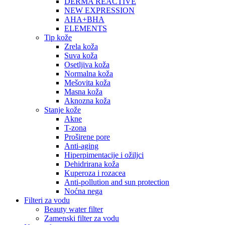
DERMA REACTIVE
NEW EXPRESSION
AHA+BHA
ELEMENTS
Tip kože
Zrela koža
Suva koža
Osetljiva koža
Normalna koža
Mešovita koža
Masna koža
Aknozna koža
Stanje kože
Akne
T-zona
Proširene pore
Anti-aging
Hiperpimentacije i ožiljci
Dehidrirana koža
Kuperoza i rozacea
Anti-pollution and sun protection
Noćna nega
Filteri za vodu
Beauty water filter
Zamenski filter za vodu