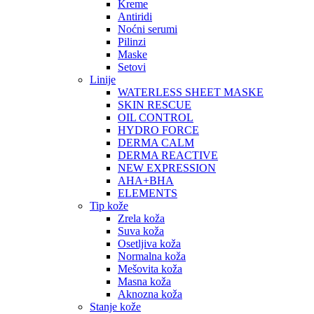
Kreme
Antiridi
Noćni serumi
Pilinzi
Maske
Setovi
Linije
WATERLESS SHEET MASKE
SKIN RESCUE
OIL CONTROL
HYDRO FORCE
DERMA CALM
DERMA REACTIVE
NEW EXPRESSION
AHA+BHA
ELEMENTS
Tip kože
Zrela koža
Suva koža
Osetljiva koža
Normalna koža
Mešovita koža
Masna koža
Aknozna koža
Stanje kože