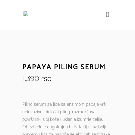
PAPAYA PILING SERUM
1.390
rsd
Piling serum za lice sa enzimom papaje vrši
neinvazivni biološki piling, razmekšava
površinski sloj kože i uklanja izumrle ćelije.
Obezbeđuje dugotrajnu hidrataciju i najbolju
pripremu lica za nanošenje aktivnih sastojaka