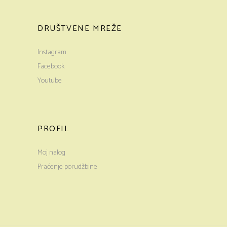
DRUŠTVENE MREŽE
Instagram
Facebook
Youtube
PROFIL
Moj nalog
Praćenje porudžbine