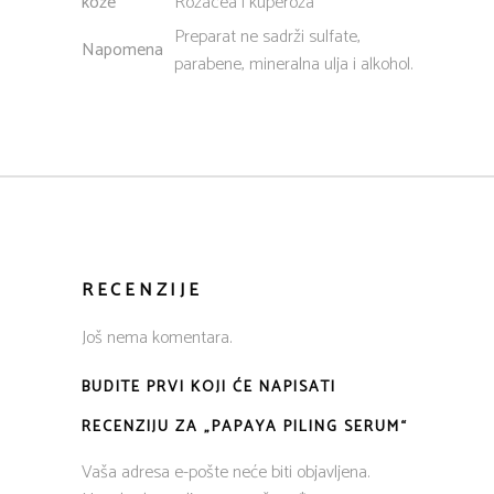
kože
Rozacea i kuperoza
Preparat ne sadrži sulfate,
Napomena
parabene, mineralna ulja i alkohol.
RECENZIJE
Još nema komentara.
BUDITE PRVI KOJI ĆE NAPISATI
RECENZIJU ZA „PAPAYA PILING SERUM“
Vaša adresa e-pošte neće biti objavljena.