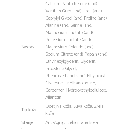
Calcium Pantothenate (and)
Xanthan Gum (and) Urea (and)
Caprylyl Glycol (and) Proline (and)
Alanine (and) Serine (and)
Magnesium Lactate (and)
Potassium Lactate (and)
Sastav
Magnesium Chloride (and)
Sodium Citrate (and) Papain (and)
Ethylhexylglycerin, Glycerin,
Propylene Glycol,
Phenoxyethanol (and) Ethylhexyl
Glycerine, Triethanolamine,
Carbomer, Hydroxyethylcellulose,
Allantoin
Osetljiva koža, Suva koža, Zrela
Tip kože
koža
Stanje
Anti-Aging, Dehidrirana koža,