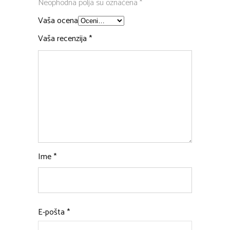
Neophodna polja su označena
*
Vaša ocena
Vaša recenzija
*
Ime
*
E-pošta
*