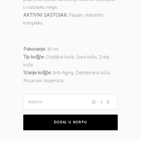
u nastavku nege.
AKTIVNI SASTOJAK:
Papain, Hidrantni
kompleks
Pakovanje:
30 ml
Tip ko탑e:
Osetljiva koža, Suva koža, Zrela
koža
Stanje ko탑e:
Anti-Aging, Dehidrirana koža,
Rozacea i kuperoza
PAPAYA
Količina
PILING
DODAJ U KORPU
SERUM