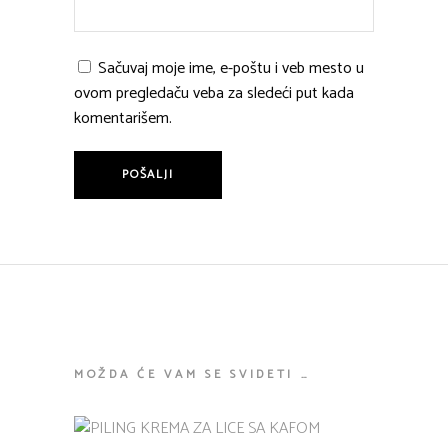
Sačuvaj moje ime, e-poštu i veb mesto u
ovom pregledaču veba za sledeći put kada
komentarišem.
MOŽDA ĆE VAM SE SVIDETI …