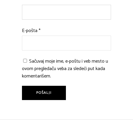
E-pošta
*
Sačuvaj moje ime, e-poštu i veb mesto u
ovom pregledaču veba za sledeći put kada
komentarišem.