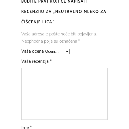
BUDITE PRVI KOJI ĆE NAPISATI
RECENZIJU ZA „NEUTRALNO MLEKO ZA
ČIŠĆENJE LICA“
Vaša adresa e-pošte neće biti objavljena.
Neophodna polja su označena
*
Vaša ocena
Vaša recenzija
*
Ime
*