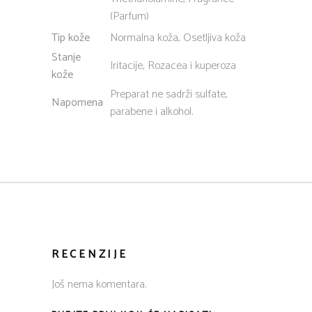
(Parfum)
Tip kože
Normalna koža, Osetljiva koža
Stanje
Iritacije, Rozacea i kuperoza
kože
Preparat ne sadrži sulfate,
Napomena
parabene i alkohol.
RECENZIJE
Još nema komentara.