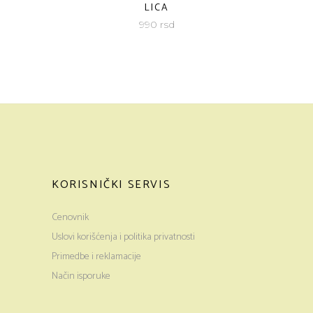
LICA
990
rsd
KORISNIČKI SERVIS
Cenovnik
Uslovi korišćenja i politika privatnosti
Primedbe i reklamacije
Način isporuke