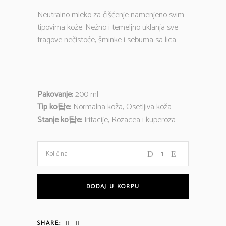
Neutralno mleko za čišćenje namenjeno svim
tipovima kože. Nežno i temeljno uklanja sve
tragove nečistoće, šminke i sebuma sa lica.
Pakovanje:
200 ml
Tip ko탑e:
Normalna koža, Osetljiva koža
Stanje ko탑e:
Iritacije, Rozacea i kuperoza
NEUTRALNO
Količina
MLEKO
DODAJ U KORPU
ZA
SHARE: