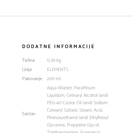
DODATNE INFORMACIJE
Težina
0,36 kg
Linija
ELEMENTS
Pakovanje
200 ml
Aqua (Water), Paraffinum
Liquidum, Cetearyl Alcohol (and)
PEG-40 Castor Oil (and) Sodium
Cetearyl Sulfate, Stearic Acid,
Sastav
Phenoxyethanol (and) Ethylhexyl
Glycerine, Propylene Glycol,
Triethanolamine, Fragrance