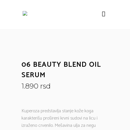
06 BEAUTY BLEND OIL
SERUM
1.890
rsd
Kuperoza predstavlja stanje kože koga
karakterišu prošireni krvni sudovi na licu i
izraženo crvenilo. Mešavina ulja za negu