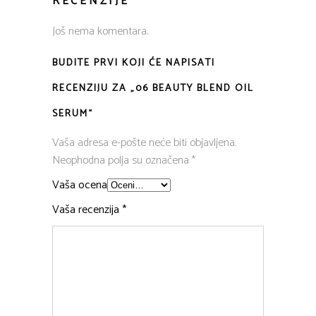
RECENZIJE
Još nema komentara.
BUDITE PRVI KOJI ĆE NAPISATI
RECENZIJU ZA „06 BEAUTY BLEND OIL
SERUM“
Vaša adresa e-pošte neće biti objavljena.
Neophodna polja su označena
*
Vaša ocena
Vaša recenzija
*