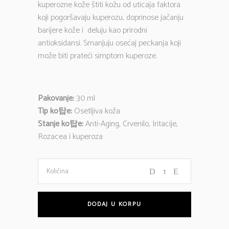
kuperozne kože štiti kožu od uticaja faktora
koji pogoršavaju kuperozu, doprinose jačanju
barijere kože i deluju kao prirodni
antioksidansi. Smanjuju osećaj peckanja koji
može biti prateći simptom kuperoze.
Pakovanje:
30 ml
Tip ko탑e:
Osetljiva koža
Stanje ko탑e:
Anti-Aging, Crvenilo, Iritacije,
Rozacea i kuperoza
06
Količina
BEAUTY
DODAJ U KORPU
BLEND