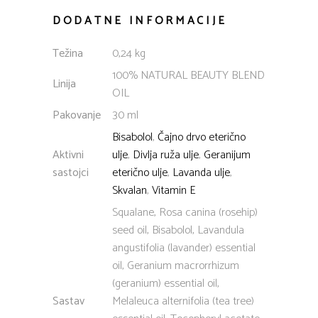
DODATNE INFORMACIJE
Težina
0,24 kg
100% NATURAL BEAUTY BLEND
Linija
OIL
Pakovanje
30 ml
Bisabolol
,
Čajno drvo eterično
Aktivni
ulje
,
Divlja ruža ulje
,
Geranijum
sastojci
eterično ulje
,
Lavanda ulje
,
Skvalan
,
Vitamin E
Squalane, Rosa canina (rosehip)
seed oil, Bisabolol, Lavandula
angustifolia (lavander) essential
oil, Geranium macrorrhizum
(geranium) essential oil,
Sastav
Melaleuca alternifolia (tea tree)