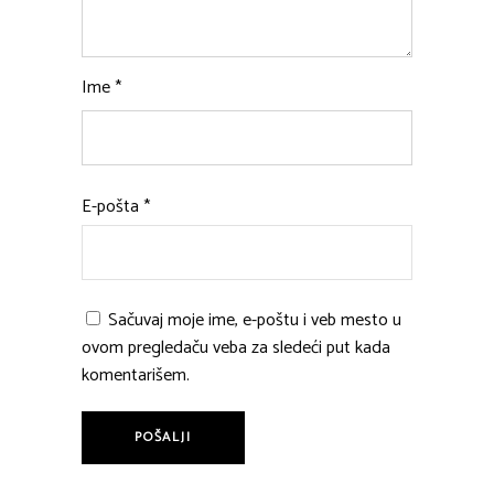
Ime
*
E-pošta
*
Sačuvaj moje ime, e-poštu i veb mesto u
ovom pregledaču veba za sledeći put kada
komentarišem.