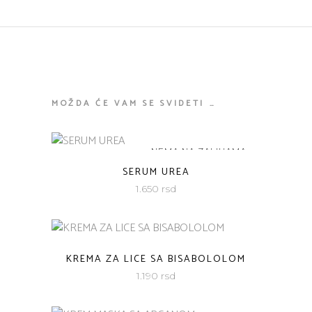
MOŽDA ĆE VAM SE SVIDETI …
NEMA NA ZALIHAMA
SERUM UREA
1.650
rsd
KREMA ZA LICE SA BISABOLOLOM
1.190
rsd