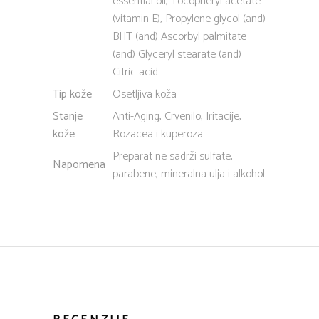
essential oil, Tocopheryl acetate
(vitamin E), Propylene glycol (and)
BHT (and) Ascorbyl palmitate
(and) Glyceryl stearate (and)
Citric acid.
Tip kože
Osetljiva koža
Stanje
Anti-Aging, Crvenilo, Iritacije,
kože
Rozacea i kuperoza
Preparat ne sadrži sulfate,
Napomena
parabene, mineralna ulja i alkohol.