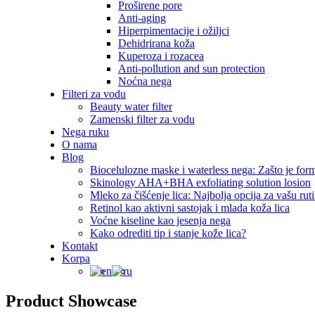
Proširene pore
Anti-aging
Hiperpimentacije i ožiljci
Dehidrirana koža
Kuperoza i rozacea
Anti-pollution and sun protection
Noćna nega
Filteri za vodu
Beauty water filter
Zamenski filter za vodu
Nega ruku
O nama
Blog
Biocelulozne maske i waterless nega: Zašto je for
Skinology AHA+BHA exfoliating solution losion
Mleko za čišćenje lica: Najbolja opcija za vašu rut
Retinol kao aktivni sastojak i mlada koža lica
Voćne kiseline kao jesenja nega
Kako odrediti tip i stanje kože lica?
Kontakt
Korpa
Product Showcase