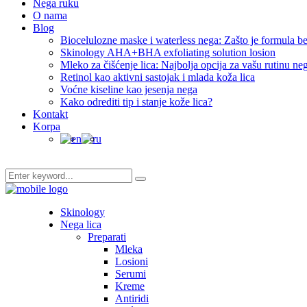
Nega ruku
O nama
Blog
Biocelulozne maske i waterless nega: Zašto je formula be
Skinology AHA+BHA exfoliating solution losion
Mleko za čišćenje lica: Najbolja opcija za vašu rutinu ne
Retinol kao aktivni sastojak i mlada koža lica
Voćne kiseline kao jesenja nega
Kako odrediti tip i stanje kože lica?
Kontakt
Korpa
Skinology
Nega lica
Preparati
Mleka
Losioni
Serumi
Kreme
Antiridi