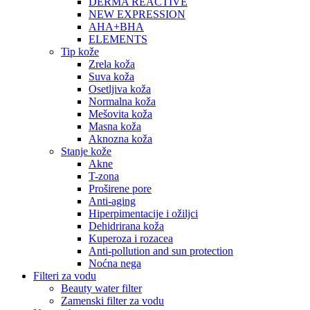
DERMA REACTIVE
NEW EXPRESSION
AHA+BHA
ELEMENTS
Tip kože
Zrela koža
Suva koža
Osetljiva koža
Normalna koža
Mešovita koža
Masna koža
Aknozna koža
Stanje kože
Akne
T-zona
Proširene pore
Anti-aging
Hiperpimentacije i ožiljci
Dehidrirana koža
Kuperoza i rozacea
Anti-pollution and sun protection
Noćna nega
Filteri za vodu
Beauty water filter
Zamenski filter za vodu