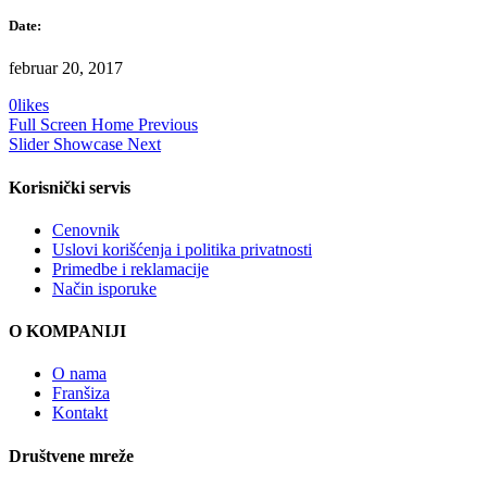
Date:
februar 20, 2017
0
likes
Full Screen Home
Previous
Slider Showcase
Next
Korisnički servis
Cenovnik
Uslovi korišćenja i politika privatnosti
Primedbe i reklamacije
Način isporuke
O KOMPANIJI
O nama
Franšiza
Kontakt
Društvene mreže