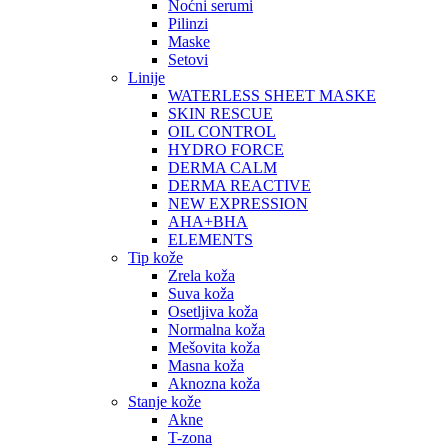
Noćni serumi
Pilinzi
Maske
Setovi
Linije
WATERLESS SHEET MASKE
SKIN RESCUE
OIL CONTROL
HYDRO FORCE
DERMA CALM
DERMA REACTIVE
NEW EXPRESSION
AHA+BHA
ELEMENTS
Tip kože
Zrela koža
Suva koža
Osetljiva koža
Normalna koža
Mešovita koža
Masna koža
Aknozna koža
Stanje kože
Akne
T-zona