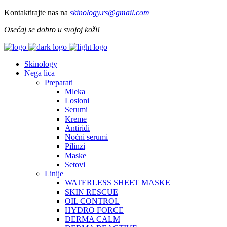
Kontaktirajte nas na
skinology.
rs@gmail.com
Osećaj se dobro u svojoj koži!
Skinology
Nega lica
Preparati
Mleka
Losioni
Serumi
Kreme
Antiridi
Noćni serumi
Pilinzi
Maske
Setovi
Linije
WATERLESS SHEET MASKE
SKIN RESCUE
OIL CONTROL
HYDRO FORCE
DERMA CALM