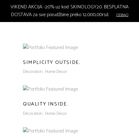
VIKEND AKCIJA -20% uz kod: SKINOLOGY20. BESPLATNA
DOSTAVA za sve porudžbine preko 12.000,00rsd.
ODBACI
SIMPLICITY OUTSIDE.
Decoration
Home Decor
QUALITY INSIDE.
Decoration
Home Decor