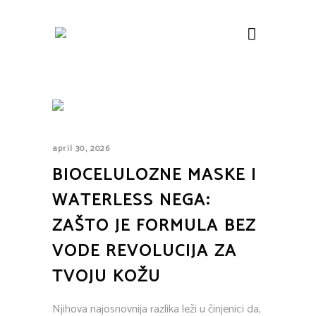
april 30, 2026
BIOCELULOZNE MASKE I
WATERLESS NEGA:
ZAŠTO JE FORMULA BEZ
VODE REVOLUCIJA ZA
TVOJU KOŽU
Njihova najosnovnija razlika leži u činjenici da,