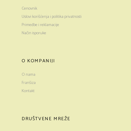
Cenovnik
Uslovi korišćenja i politika privatnosti
Primedbe i reklamacije
Način isporuke
O KOMPANIJI
O nama
Franšiza
Kontakt
DRUŠTVENE MREŽE