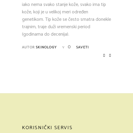
iako nema svako stanje kože, svako ima tip
kože, koji je u velikoj meri određen
genetikom. Tip kože se često smatra donekle
trajnim, traje duži vremenski period
(godinama do decenija).
0
AUTOR
SKINOLOGY
SAVETI
KORISNIČKI SERVIS