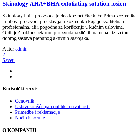
Skinology AHA+BHA exfoliating solution losion
Skinology linija proizvoda je deo kozmetičke kuće Prima kozmetika
i njihovi proizvodi predstavljaju kozmetiku koja je kvalitetna i
profesionalna, ali i pogodna za korišćenje u kućnim uslovima.
Obiluje širokim spektrom proizvoda različitih namena i izuzetno
dobrog sastava prepunog aktivnih sastojaka.
Autor
admin
2
Saveti
Korisnički servis
Cenovnik
Uslovi korišćenja i politika privatnosti
Primedbe i reklamacije
Način isporuke
O KOMPANIJI