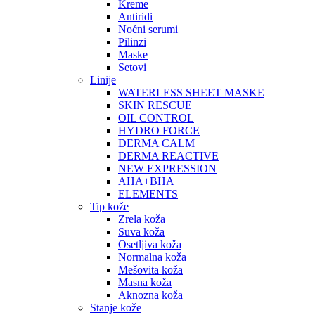
Kreme
Antiridi
Noćni serumi
Pilinzi
Maske
Setovi
Linije
WATERLESS SHEET MASKE
SKIN RESCUE
OIL CONTROL
HYDRO FORCE
DERMA CALM
DERMA REACTIVE
NEW EXPRESSION
AHA+BHA
ELEMENTS
Tip kože
Zrela koža
Suva koža
Osetljiva koža
Normalna koža
Mešovita koža
Masna koža
Aknozna koža
Stanje kože