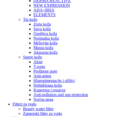
DERMA REACTIVE
NEW EXPRESSION
AHA+BHA
ELEMENTS
Tip kože
Zrela koža
Suva koža
Osetljiva koža
Normalna koža
Mešovita koža
Masna koža
Aknozna koža
Stanje kože
Akne
T-zona
Proširene pore
Anti-aging
Hiperpimentacije i ožiljci
Dehidrirana koža
Kuperoza i rozacea
Anti-pollution and sun protection
Noćna nega
Filteri za vodu
Beauty water filter
Zamenski filter za vodu