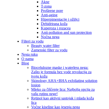
Akne
T-zona
Proširene pore
Anti-aging
Hiperpimentacije i ožiljci
Dehidrirana koža
Kuperoza i rozacea
Anti-pollution and sun protection
Noćna nega
Filteri za vodu
Beauty water filter
Zamenski filter za vodu
Nega ruku
O nama
Blog
Biocelulozne maske i waterless nega:
Zašto je formula bez vode revolucija za
tvoju kožu
Skinology AHA+BHA exfoliating solution
losion
Mleko za čišćenje lica: Najbolja opcija za
vašu rutinu nege!
Retinol kao aktivni sastojak i mlada koža
lica
Voćne kiseline kao jesenja nega