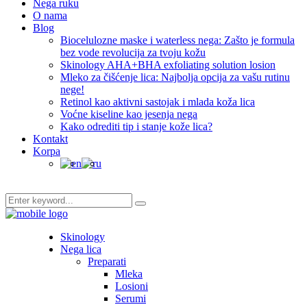
Nega ruku
O nama
Blog
Biocelulozne maske i waterless nega: Zašto je formula
bez vode revolucija za tvoju kožu
Skinology AHA+BHA exfoliating solution losion
Mleko za čišćenje lica: Najbolja opcija za vašu rutinu
nege!
Retinol kao aktivni sastojak i mlada koža lica
Voćne kiseline kao jesenja nega
Kako odrediti tip i stanje kože lica?
Kontakt
Korpa
Skinology
Nega lica
Preparati
Mleka
Losioni
Serumi