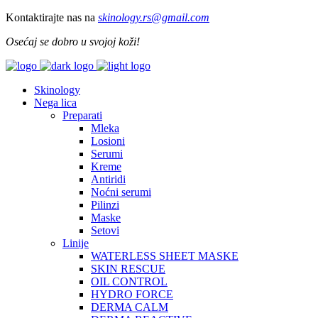
Kontaktirajte nas na
skinology.
rs@gmail.com
Osećaj se dobro u svojoj koži!
Skinology
Nega lica
Preparati
Mleka
Losioni
Serumi
Kreme
Antiridi
Noćni serumi
Pilinzi
Maske
Setovi
Linije
WATERLESS SHEET MASKE
SKIN RESCUE
OIL CONTROL
HYDRO FORCE
DERMA CALM