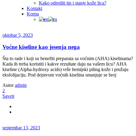
Kako odrediti tip i stanje kože lica?
Kontakt
Korpa
oktobar 5, 2023
Voćne kiseline kao jesenja nega
Šta to rade i koji su benefiti preparata sa voćnim (AHA) kiselinama?
Kada ih treba koristiti i kakve rezultate daju na vašem licu? AHA
kiseline (Alpha-hydroxy acids) vrše hemijski piling kože i pružaju
eksfolijaciju. Pod dejstvom voćnih kiselina smanjuje se broj
Autor
admin
2
Saveti
septembar 13, 2023