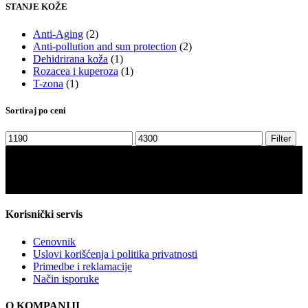
STANJE KOŽE
Anti-Aging
(2)
Anti-pollution and sun protection
(2)
Dehidrirana koža
(1)
Rozacea i kuperoza
(1)
T-zona
(1)
Sortiraj po ceni
Minimalna
Maksimalna
Filter
cena
cena
Korisnički servis
Cenovnik
Uslovi korišćenja i politika privatnosti
Primedbe i reklamacije
Način isporuke
O KOMPANIJI