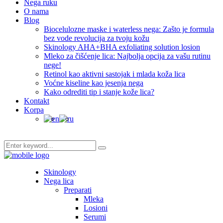
Nega ruku
O nama
Blog
Biocelulozne maske i waterless nega: Zašto je formula
bez vode revolucija za tvoju kožu
Skinology AHA+BHA exfoliating solution losion
Mleko za čišćenje lica: Najbolja opcija za vašu rutinu
nege!
Retinol kao aktivni sastojak i mlada koža lica
Voćne kiseline kao jesenja nega
Kako odrediti tip i stanje kože lica?
Kontakt
Korpa
Skinology
Nega lica
Preparati
Mleka
Losioni
Serumi