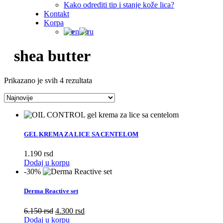
Kako odrediti tip i stanje kože lica?
Kontakt
Korpa
shea butter
Sorted
Prikazano je svih 4 rezultata
by
latest
GEL KREMA ZA LICE SA CENTELOM
1.190
rsd
Dodaj u korpu
-30%
Derma Reactive set
Originalna
Trenutna
6.150
rsd
4.300
rsd
cena
cena
Dodaj u korpu