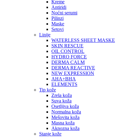
Kreme
Antiridi
Noćni serumi
Pilinzi
Maske
Setovi
Linije
WATERLESS SHEET MASKE
SKIN RESCUE
OIL CONTROL
HYDRO FORCE
DERMA CALM
DERMA REACTIVE
NEW EXPRESSION
AHA+BHA
ELEMENTS
Tip kože
Zrela koža
Suva koža
Osetljiva koža
Normalna koža
Mešovita koža
Masna koža
Aknozna koža
Stanje kože