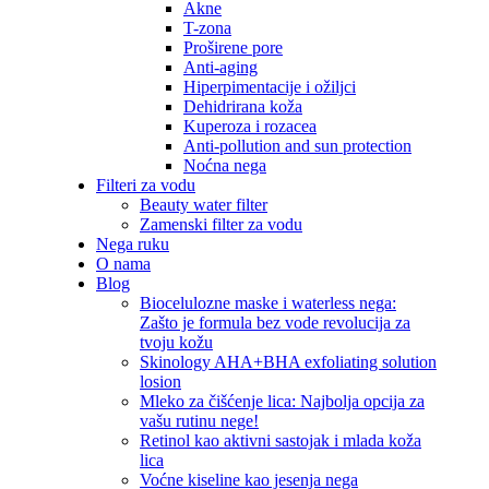
Akne
T-zona
Proširene pore
Anti-aging
Hiperpimentacije i ožiljci
Dehidrirana koža
Kuperoza i rozacea
Anti-pollution and sun protection
Noćna nega
Filteri za vodu
Beauty water filter
Zamenski filter za vodu
Nega ruku
O nama
Blog
Biocelulozne maske i waterless nega:
Zašto je formula bez vode revolucija za
tvoju kožu
Skinology AHA+BHA exfoliating solution
losion
Mleko za čišćenje lica: Najbolja opcija za
vašu rutinu nege!
Retinol kao aktivni sastojak i mlada koža
lica
Voćne kiseline kao jesenja nega