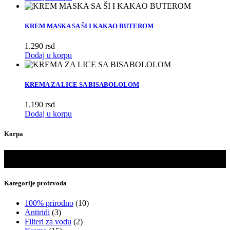
je
je:
bila:
4.300
6.150
rsd.
KREM MASKA SA ŠI I KAKAO BUTEROM
rsd.
1.290
rsd
Dodaj u korpu
KREMA ZA LICE SA BISABOLOLOM
1.190
rsd
Dodaj u korpu
Korpa
Kategorije proizvoda
100% prirodno
(10)
Antiridi
(3)
Filteri za vodu
(2)