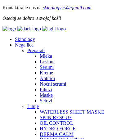
Kontaktirajte nas na
skinology.
rs@gmail.com
Osećaj se dobro u svojoj koži!
Skinology
Nega lica
Preparati
Mleka
Losioni
Serumi
Kreme
Antiridi
Noćni serumi
Pilinzi
Maske
Setovi
Linije
WATERLESS SHEET MASKE
SKIN RESCUE
OIL CONTROL
HYDRO FORCE
DERMA CALM