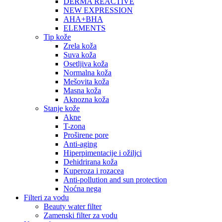
DERMA REACTIVE
NEW EXPRESSION
AHA+BHA
ELEMENTS
Tip kože
Zrela koža
Suva koža
Osetljiva koža
Normalna koža
Mešovita koža
Masna koža
Aknozna koža
Stanje kože
Akne
T-zona
Proširene pore
Anti-aging
Hiperpimentacije i ožiljci
Dehidrirana koža
Kuperoza i rozacea
Anti-pollution and sun protection
Noćna nega
Filteri za vodu
Beauty water filter
Zamenski filter za vodu