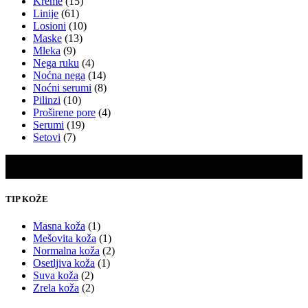
Kreme
(15)
Linije
(61)
Losioni
(10)
Maske
(13)
Mleka
(9)
Nega ruku
(4)
Noćna nega
(14)
Noćni serumi
(8)
Pilinzi
(10)
Proširene pore
(4)
Serumi
(19)
Setovi
(7)
TIP KOŽE
Masna koža
(1)
Mešovita koža
(1)
Normalna koža
(2)
Osetljiva koža
(1)
Suva koža
(2)
Zrela koža
(2)