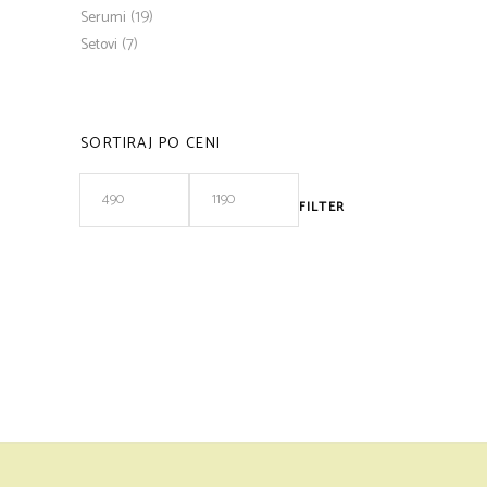
(19)
Serumi
(7)
Setovi
SORTIRAJ PO CENI
FILTER
Minimalna
Maksimalna
cena
cena