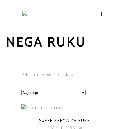
NEGA RUKU
Sorted
Prikazano je svih 3 rezultata
by
latest
SUPER KREMA ZA RUKE
490
rsd
–
1.190
rsd