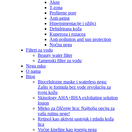
Akne
T-zona
Proširene pore
Anti-aging
Hiperpimentacije i ožiljci
Dehidrirana koža
Kuperoza i rozacea
Anti-pollution and sun protection
Noćna nega
Filteri za vodu
Beauty water filter
Zamenski filter za vodu
Nega ruku
O nama
Blog
Biocelulozne maske i waterless nega:
Zašto je formula bez vode revolucija za
tvoju kožu
Skinology AHA+BHA exfoliating solution
losion
Mleko za čišćenje lica: Najbolja opcija za
vašu rutinu nege!
Retinol kao aktivni sastojak i mlada koža
lica
Voćne kiseline kao jesenja nega