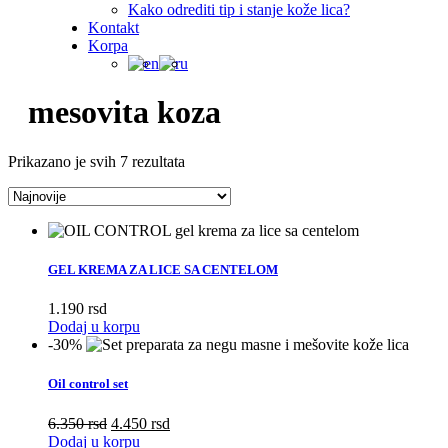
Kako odrediti tip i stanje kože lica?
Kontakt
Korpa
mesovita koza
Sorted
Prikazano je svih 7 rezultata
by
latest
GEL KREMA ZA LICE SA CENTELOM
1.190
rsd
Dodaj u korpu
-30%
Oil control set
Originalna
Trenutna
6.350
rsd
4.450
rsd
cena
cena
Dodaj u korpu