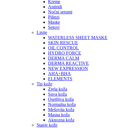
Kreme
Antiridi
Noćni serumi
Pilinzi
Maske
Setovi
Linije
WATERLESS SHEET MASKE
SKIN RESCUE
OIL CONTROL
HYDRO FORCE
DERMA CALM
DERMA REACTIVE
NEW EXPRESSION
AHA+BHA
ELEMENTS
Tip kože
Zrela koža
Suva koža
Osetljiva koža
Normalna koža
Mešovita koža
Masna koža
Aknozna koža
Stanje kože