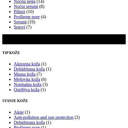
Noćna nega
(14)
Noćni serumi
(8)
Pilinzi
(10)
Proširene pore
(4)
Serumi
(19)
Setovi
(7)
TIP KOŽE
Aknozna koža
(1)
Dehidrirana koža
(1)
Masna koža
(7)
Mešovita koža
(6)
Normalna koža
(3)
Osetljiva koža
(1)
STANJE KOŽE
Akne
(1)
Anti-pollution and sun protection
(2)
Dehidrirana koža
(1)
Proširene pore
(1)