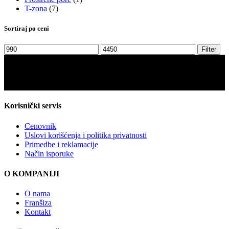
T-zona
(7)
Sortiraj po ceni
Minimalna
Maksimalna
Filter
cena
cena
Korisnički servis
Cenovnik
Uslovi korišćenja i politika privatnosti
Primedbe i reklamacije
Način isporuke
O KOMPANIJI
O nama
Franšiza
Kontakt