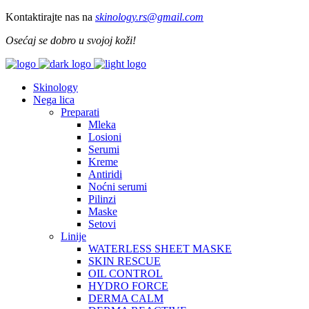
Kontaktirajte nas na
skinology.
rs@gmail.com
Osećaj se dobro u svojoj koži!
Skinology
Nega lica
Preparati
Mleka
Losioni
Serumi
Kreme
Antiridi
Noćni serumi
Pilinzi
Maske
Setovi
Linije
WATERLESS SHEET MASKE
SKIN RESCUE
OIL CONTROL
HYDRO FORCE
DERMA CALM