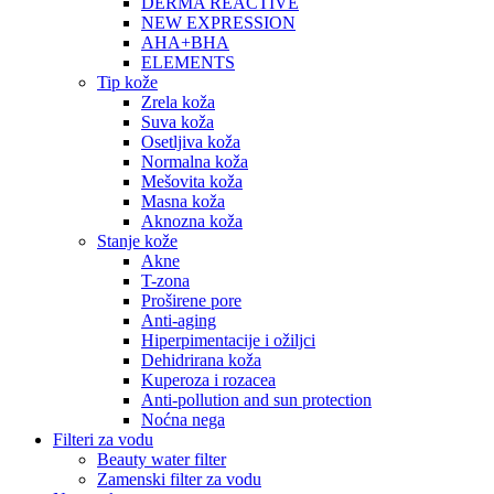
DERMA REACTIVE
NEW EXPRESSION
AHA+BHA
ELEMENTS
Tip kože
Zrela koža
Suva koža
Osetljiva koža
Normalna koža
Mešovita koža
Masna koža
Aknozna koža
Stanje kože
Akne
T-zona
Proširene pore
Anti-aging
Hiperpimentacije i ožiljci
Dehidrirana koža
Kuperoza i rozacea
Anti-pollution and sun protection
Noćna nega
Filteri za vodu
Beauty water filter
Zamenski filter za vodu