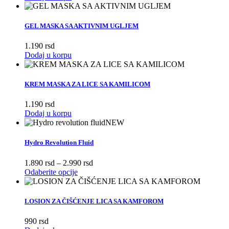
je
je:
bila:
4.450
6.350
rsd.
GEL MASKA SA AKTIVNIM UGLJEM
rsd.
1.190
rsd
Dodaj u korpu
KREM MASKA ZA LICE SA KAMILICOM
1.190
rsd
Dodaj u korpu
NEW
Hydro Revolution Fluid
1.890
rsd
–
2.990
rsd
Odaberite opcije
LOSION ZA ČIŠĆENJE LICA SA KAMFOROM
990
rsd