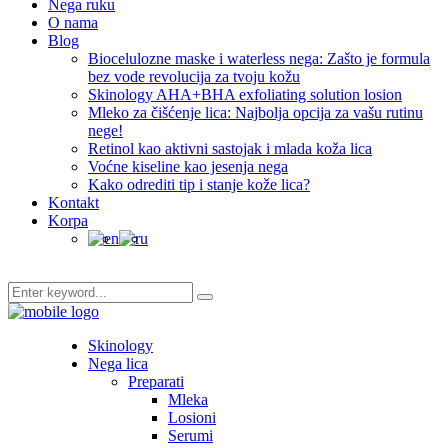
Nega ruku
O nama
Blog
Biocelulozne maske i waterless nega: Zašto je formula
bez vode revolucija za tvoju kožu
Skinology AHA+BHA exfoliating solution losion
Mleko za čišćenje lica: Najbolja opcija za vašu rutinu
nege!
Retinol kao aktivni sastojak i mlada koža lica
Voćne kiseline kao jesenja nega
Kako odrediti tip i stanje kože lica?
Kontakt
Korpa
Skinology
Nega lica
Preparati
Mleka
Losioni
Serumi