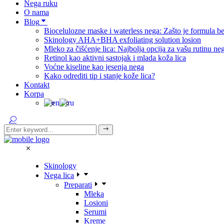
Nega ruku
O nama
Blog
Biocelulozne maske i waterless nega: Zašto je formula be
Skinology AHA+BHA exfoliating solution losion
Mleko za čišćenje lica: Najbolja opcija za vašu rutinu ne
Retinol kao aktivni sastojak i mlada koža lica
Voćne kiseline kao jesenja nega
Kako odrediti tip i stanje kože lica?
Kontakt
Korpa
Skinology
Nega lica
Preparati
Mleka
Losioni
Serumi
Kreme