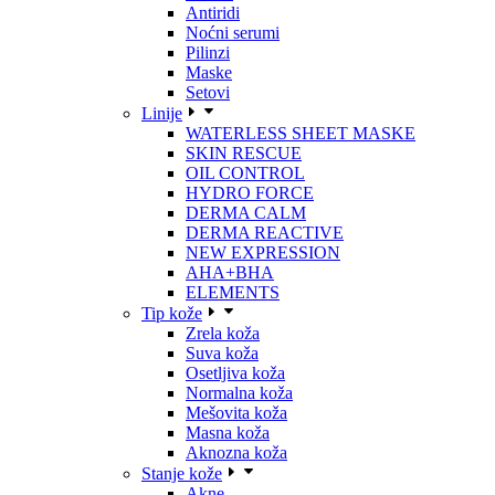
Antiridi
Noćni serumi
Pilinzi
Maske
Setovi
Linije
WATERLESS SHEET MASKE
SKIN RESCUE
OIL CONTROL
HYDRO FORCE
DERMA CALM
DERMA REACTIVE
NEW EXPRESSION
AHA+BHA
ELEMENTS
Tip kože
Zrela koža
Suva koža
Osetljiva koža
Normalna koža
Mešovita koža
Masna koža
Aknozna koža
Stanje kože
Akne