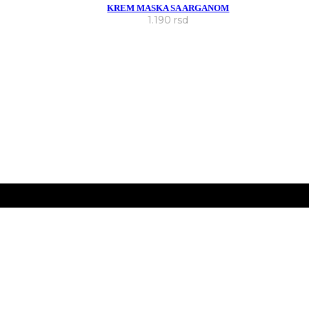
KREM MASKA SA ARGANOM
1.190
rsd