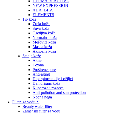
DERMA REACTIVE
NEW EXPRESSION
AHA+BHA
ELEMENTS
Tip kože
Zrela koža
Suva koža
Osetljiva koža
Normalna koža
Mešovita koža
Masna koža
Aknozna koža
Stanje kože
Akne
T-zona
Proširene pore
Anti-aging
Hiperpimentacije i ožiljci
Dehidrirana koža
Kuperoza i rozacea
Anti-pollution and sun protection
Noćna nega
Filteri za vodu
Beauty water filter
Zamenski filter za vodu