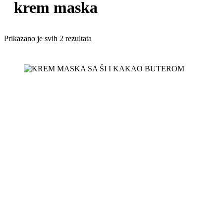
krem maska
Sorted
Prikazano je svih 2 rezultata
by
latest