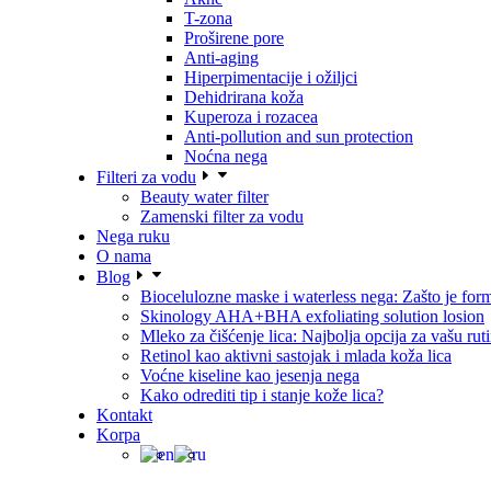
T-zona
Proširene pore
Anti-aging
Hiperpimentacije i ožiljci
Dehidrirana koža
Kuperoza i rozacea
Anti-pollution and sun protection
Noćna nega
Filteri za vodu
Beauty water filter
Zamenski filter za vodu
Nega ruku
O nama
Blog
Biocelulozne maske i waterless nega: Zašto je for
Skinology AHA+BHA exfoliating solution losion
Mleko za čišćenje lica: Najbolja opcija za vašu rut
Retinol kao aktivni sastojak i mlada koža lica
Voćne kiseline kao jesenja nega
Kako odrediti tip i stanje kože lica?
Kontakt
Korpa