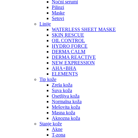
Noćni serumi
Pilinzi
Maske
Setovi
Linije
WATERLESS SHEET MASKE
SKIN RESCUE
OIL CONTROL
HYDRO FORCE
DERMA CALM
DERMA REACTIVE
NEW EXPRESSION
AHA+BHA
ELEMENTS
Tip kože
Zrela koža
Suva koža
Osetljiva koža
Normalna koža
Mešovita koža
Masna koža
Aknozna koža
Stanje kože
Akne
T-zona