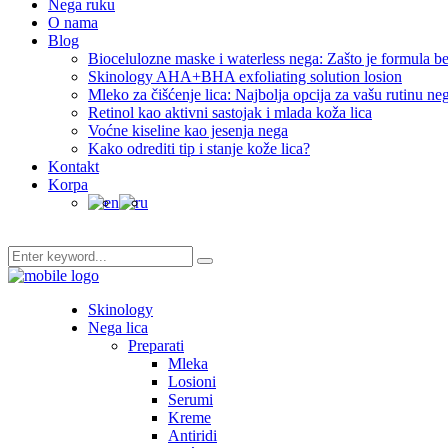
Nega ruku
O nama
Blog
Biocelulozne maske i waterless nega: Zašto je formula be
Skinology AHA+BHA exfoliating solution losion
Mleko za čišćenje lica: Najbolja opcija za vašu rutinu ne
Retinol kao aktivni sastojak i mlada koža lica
Voćne kiseline kao jesenja nega
Kako odrediti tip i stanje kože lica?
Kontakt
Korpa
Skinology
Nega lica
Preparati
Mleka
Losioni
Serumi
Kreme
Antiridi