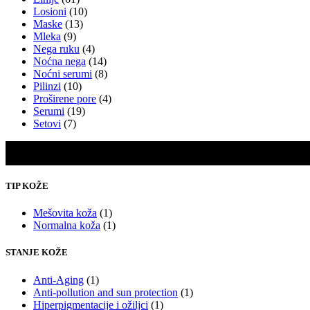
Losioni
(10)
Maske
(13)
Mleka
(9)
Nega ruku
(4)
Noćna nega
(14)
Noćni serumi
(8)
Pilinzi
(10)
Proširene pore
(4)
Serumi
(19)
Setovi
(7)
TIP KOŽE
Mešovita koža
(1)
Normalna koža
(1)
STANJE KOŽE
Anti-Aging
(1)
Anti-pollution and sun protection
(1)
Hiperpigmentacije i ožiljci
(1)