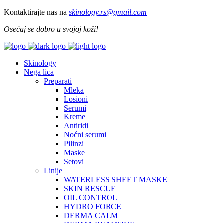
Kontaktirajte nas na
skinology.
rs@gmail.com
Osećaj se dobro u svojoj koži!
Skinology
Nega lica
Preparati
Mleka
Losioni
Serumi
Kreme
Antiridi
Noćni serumi
Pilinzi
Maske
Setovi
Linije
WATERLESS SHEET MASKE
SKIN RESCUE
OIL CONTROL
HYDRO FORCE
DERMA CALM