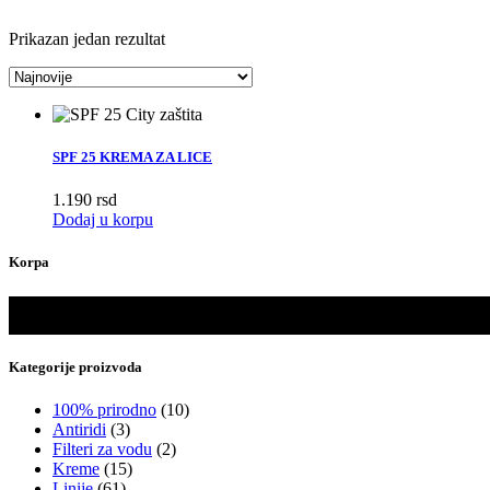
Prikazan jedan rezultat
SPF 25 KREMA ZA LICE
1.190
rsd
Dodaj u korpu
Korpa
Kategorije proizvoda
100% prirodno
(10)
Antiridi
(3)
Filteri za vodu
(2)
Kreme
(15)
Linije
(61)