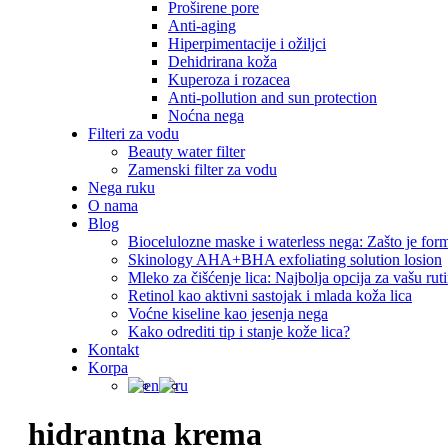
Proširene pore
Anti-aging
Hiperpimentacije i ožiljci
Dehidrirana koža
Kuperoza i rozacea
Anti-pollution and sun protection
Noćna nega
Filteri za vodu
Beauty water filter
Zamenski filter za vodu
Nega ruku
O nama
Blog
Biocelulozne maske i waterless nega: Zašto je for
Skinology AHA+BHA exfoliating solution losion
Mleko za čišćenje lica: Najbolja opcija za vašu rut
Retinol kao aktivni sastojak i mlada koža lica
Voćne kiseline kao jesenja nega
Kako odrediti tip i stanje kože lica?
Kontakt
Korpa
hidrantna krema