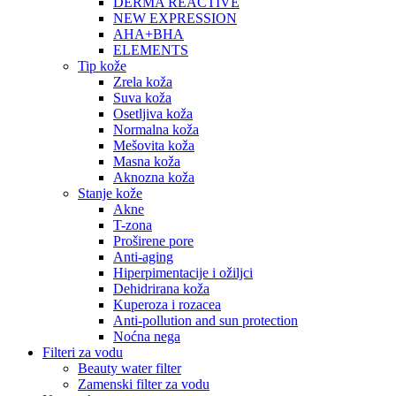
DERMA REACTIVE
NEW EXPRESSION
AHA+BHA
ELEMENTS
Tip kože
Zrela koža
Suva koža
Osetljiva koža
Normalna koža
Mešovita koža
Masna koža
Aknozna koža
Stanje kože
Akne
T-zona
Proširene pore
Anti-aging
Hiperpimentacije i ožiljci
Dehidrirana koža
Kuperoza i rozacea
Anti-pollution and sun protection
Noćna nega
Filteri za vodu
Beauty water filter
Zamenski filter za vodu