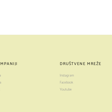
MPANIJI
DRUŠTVENE MREŽE
a
Instagram
a
Facebook
t
Youtube