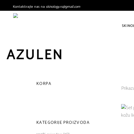
Kontaktirajte nas na
skinology.
rs@gmail.com
SKINO
AZULEN
KORPA
Prikaza
KATEGORIJE PROIZVODA