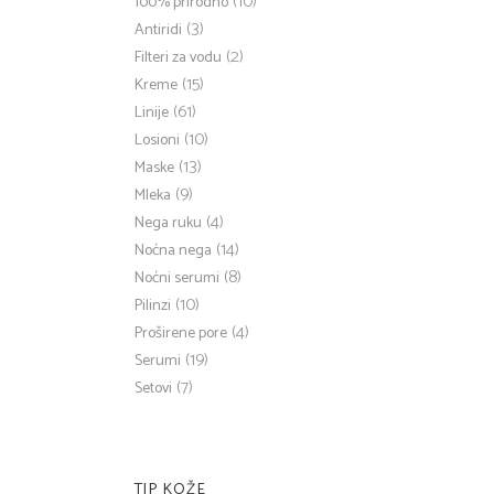
(10)
100% prirodno
(3)
Antiridi
(2)
Filteri za vodu
(15)
Kreme
(61)
Linije
(10)
Losioni
(13)
Maske
(9)
Mleka
(4)
Nega ruku
(14)
Noćna nega
(8)
Noćni serumi
(10)
Pilinzi
(4)
Proširene pore
(19)
Serumi
(7)
Setovi
TIP KOŽE