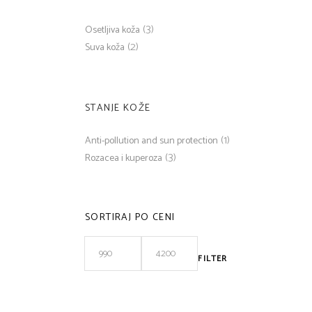
(3)
Osetljiva koža
(2)
Suva koža
STANJE KOŽE
(1)
Anti-pollution and sun protection
(3)
Rozacea i kuperoza
SORTIRAJ PO CENI
FILTER
Minimalna
Maksimalna
cena
cena