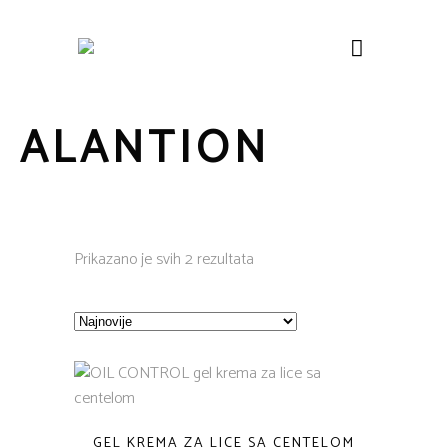
ALANTION
Sorted
Prikazano je svih 2 rezultata
by
latest
GEL KREMA ZA LICE SA CENTELOM