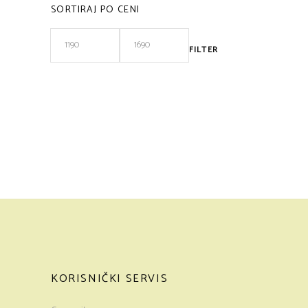
SORTIRAJ PO CENI
FILTER
Minimalna
Maksimalna
cena
cena
KORISNIČKI SERVIS