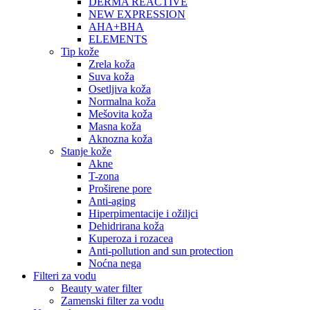
DERMA REACTIVE
NEW EXPRESSION
AHA+BHA
ELEMENTS
Tip kože
Zrela koža
Suva koža
Osetljiva koža
Normalna koža
Mešovita koža
Masna koža
Aknozna koža
Stanje kože
Akne
T-zona
Proširene pore
Anti-aging
Hiperpimentacije i ožiljci
Dehidrirana koža
Kuperoza i rozacea
Anti-pollution and sun protection
Noćna nega
Filteri za vodu
Beauty water filter
Zamenski filter za vodu