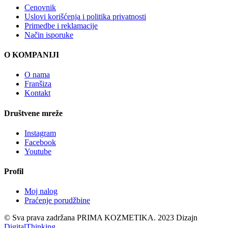
Cenovnik
Uslovi korišćenja i politika privatnosti
Primedbe i reklamacije
Način isporuke
O KOMPANIJI
O nama
Franšiza
Kontakt
Društvene mreže
Instagram
Facebook
Youtube
Profil
Moj nalog
Praćenje porudžbine
© Sva prava zadržana PRIMA KOZMETIKA. 2023 Dizajn
DigitalThinking