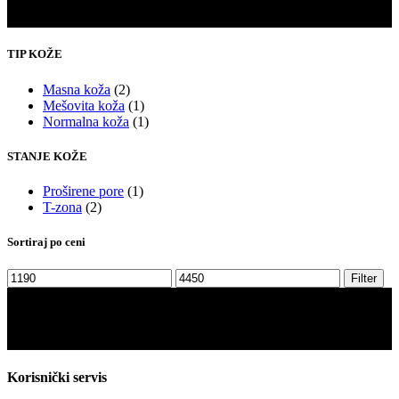
TIP KOŽE
Masna koža
(2)
Mešovita koža
(1)
Normalna koža
(1)
STANJE KOŽE
Proširene pore
(1)
T-zona
(2)
Sortiraj po ceni
Minimalna
Maksimalna
Filter
cena
cena
Korisnički servis