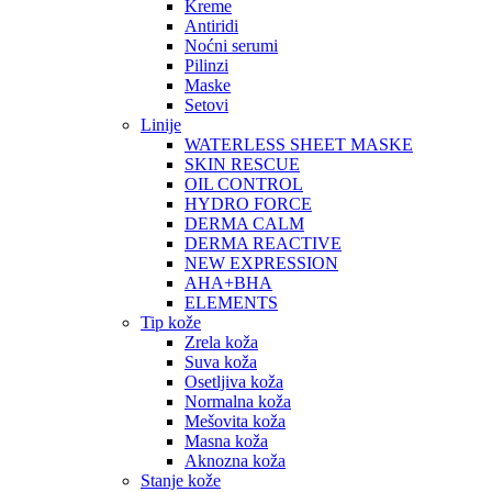
Kreme
Antiridi
Noćni serumi
Pilinzi
Maske
Setovi
Linije
WATERLESS SHEET MASKE
SKIN RESCUE
OIL CONTROL
HYDRO FORCE
DERMA CALM
DERMA REACTIVE
NEW EXPRESSION
AHA+BHA
ELEMENTS
Tip kože
Zrela koža
Suva koža
Osetljiva koža
Normalna koža
Mešovita koža
Masna koža
Aknozna koža
Stanje kože