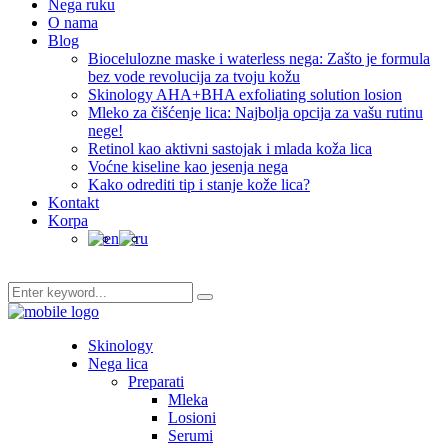
Nega ruku
O nama
Blog
Biocelulozne maske i waterless nega: Zašto je formula
bez vode revolucija za tvoju kožu
Skinology AHA+BHA exfoliating solution losion
Mleko za čišćenje lica: Najbolja opcija za vašu rutinu
nege!
Retinol kao aktivni sastojak i mlada koža lica
Voćne kiseline kao jesenja nega
Kako odrediti tip i stanje kože lica?
Kontakt
Korpa
Skinology
Nega lica
Preparati
Mleka
Losioni
Serumi