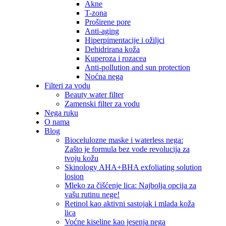
Akne
T-zona
Proširene pore
Anti-aging
Hiperpimentacije i ožiljci
Dehidrirana koža
Kuperoza i rozacea
Anti-pollution and sun protection
Noćna nega
Filteri za vodu
Beauty water filter
Zamenski filter za vodu
Nega ruku
O nama
Blog
Biocelulozne maske i waterless nega:
Zašto je formula bez vode revolucija za
tvoju kožu
Skinology AHA+BHA exfoliating solution
losion
Mleko za čišćenje lica: Najbolja opcija za
vašu rutinu nege!
Retinol kao aktivni sastojak i mlada koža
lica
Voćne kiseline kao jesenja nega