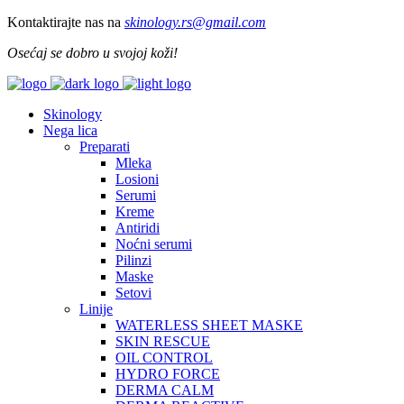
Kontaktirajte nas na
skinology.
rs@gmail.com
Osećaj se dobro u svojoj koži!
Skinology
Nega lica
Preparati
Mleka
Losioni
Serumi
Kreme
Antiridi
Noćni serumi
Pilinzi
Maske
Setovi
Linije
WATERLESS SHEET MASKE
SKIN RESCUE
OIL CONTROL
HYDRO FORCE
DERMA CALM