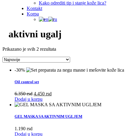
Kako odrediti tip i stanje kože lica?
Kontakt
Korpa
aktivni ugalj
Sorted
Prikazano je svih 2 rezultata
by
latest
-30%
Oil control set
Originalna
Trenutna
6.350
rsd
4.450
rsd
cena
cena
Dodaj u korpu
je
je:
bila:
4.450
6.350
rsd.
GEL MASKA SA AKTIVNIM UGLJEM
rsd.
1.190
rsd
Dodaj u korpu