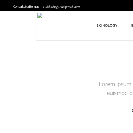
Kontaktirajte nas na
skinology.
rs@gmail.com
SKINOLOGY
N
Lorem ipsum do
euismod or