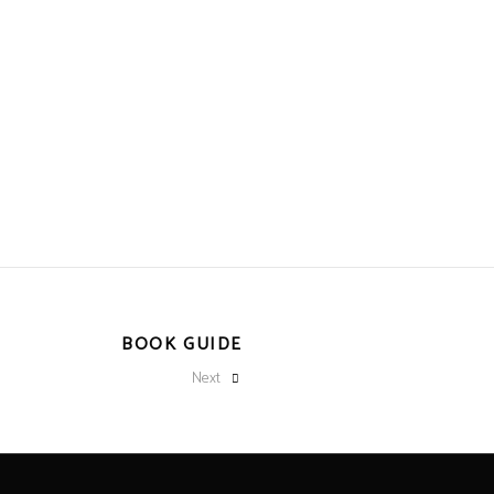
Noćna nega
BOOK GUIDE
Next