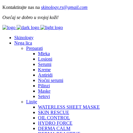
Kontaktirajte nas na
skinology.
rs@gmail.com
Osećaj se dobro u svojoj koži!
Skinology
Nega lica
Preparati
Mleka
Losioni
Serumi
Kreme
Antiridi
Noćni serumi
Pilinzi
Maske
Setovi
Linije
WATERLESS SHEET MASKE
SKIN RESCUE
OIL CONTROL
HYDRO FORCE
DERMA CALM