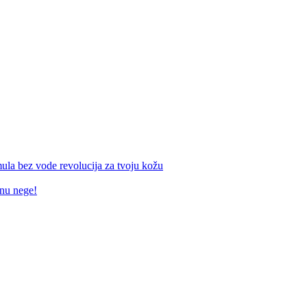
mula bez vode revolucija za tvoju kožu
inu nege!