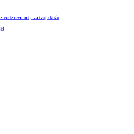
z vode revolucija za tvoju kožu
ge!