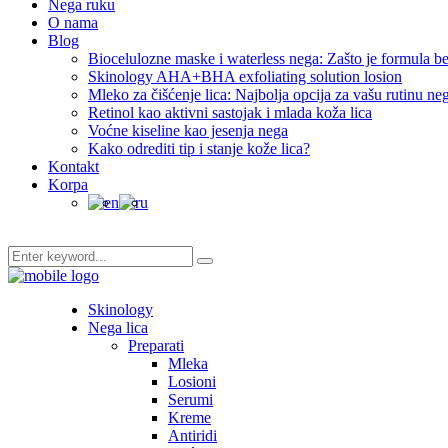
Nega ruku
O nama
Blog
Biocelulozne maske i waterless nega: Zašto je formula be
Skinology AHA+BHA exfoliating solution losion
Mleko za čišćenje lica: Najbolja opcija za vašu rutinu ne
Retinol kao aktivni sastojak i mlada koža lica
Voćne kiseline kao jesenja nega
Kako odrediti tip i stanje kože lica?
Kontakt
Korpa
Skinology
Nega lica
Preparati
Mleka
Losioni
Serumi
Kreme
Antiridi