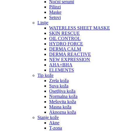
Noćni serumi
Pilinzi
Maske
Setovi
Linije
WATERLESS SHEET MASKE
SKIN RESCUE
OIL CONTROL
HYDRO FORCE
DERMA CALM
DERMA REACTIVE
NEW EXPRESSION
AHA+BHA
ELEMENTS
Tip kože
Zrela koža
Suva koža
Osetljiva koža
Normalna koža
Mešovita koža
Masna koža
Aknozna koža
Stanje kože
Akne
T-zona