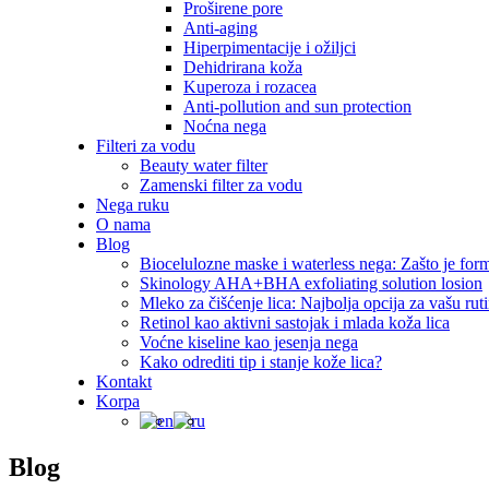
Proširene pore
Anti-aging
Hiperpimentacije i ožiljci
Dehidrirana koža
Kuperoza i rozacea
Anti-pollution and sun protection
Noćna nega
Filteri za vodu
Beauty water filter
Zamenski filter za vodu
Nega ruku
O nama
Blog
Biocelulozne maske i waterless nega: Zašto je for
Skinology AHA+BHA exfoliating solution losion
Mleko za čišćenje lica: Najbolja opcija za vašu rut
Retinol kao aktivni sastojak i mlada koža lica
Voćne kiseline kao jesenja nega
Kako odrediti tip i stanje kože lica?
Kontakt
Korpa
Blog