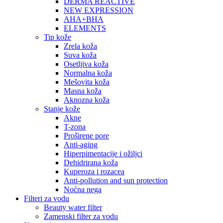
DERMA REACTIVE
NEW EXPRESSION
AHA+BHA
ELEMENTS
Tip kože
Zrela koža
Suva koža
Osetljiva koža
Normalna koža
Mešovita koža
Masna koža
Aknozna koža
Stanje kože
Akne
T-zona
Proširene pore
Anti-aging
Hiperpimentacije i ožiljci
Dehidrirana koža
Kuperoza i rozacea
Anti-pollution and sun protection
Noćna nega
Filteri za vodu
Beauty water filter
Zamenski filter za vodu