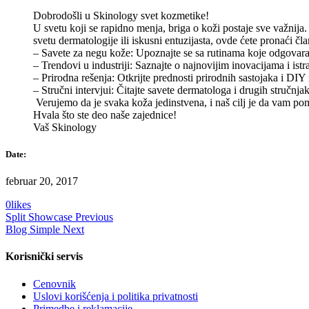
Dobrodošli u Skinology svet kozmetike!
U svetu koji se rapidno menja, briga o koži postaje sve važnija.
svetu dermatologije ili iskusni entuzijasta, ovde ćete pronaći 
– Savete za negu kože: Upoznajte se sa rutinama koje odgovara
– Trendovi u industriji: Saznajte o najnovijim inovacijama i istr
– Prirodna rešenja: Otkrijte prednosti prirodnih sastojaka i DIY 
– Stručni intervjui: Čitajte savete dermatologa i drugih stručnjak
Verujemo da je svaka koža jedinstvena, i naš cilj je da vam po
Hvala što ste deo naše zajednice!
Vaš Skinology
Date:
februar 20, 2017
0
likes
Split Showcase
Previous
Blog Simple
Next
Korisnički servis
Cenovnik
Uslovi korišćenja i politika privatnosti
Primedbe i reklamacije