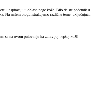
e i inspiraciju u oblasti nege kože. Bilo da ste početnik u
ka. Na našem blogu istražujemo različite teme, uključujući:
am se na ovom putovanju ka zdravijoj, lepšoj koži!