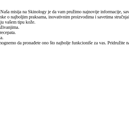
 Naša misija na Skinology je da vam pružimo najnovije informacije, savet
članke o najboljim praksama, inovativnim proizvodima i savetima stručnja
ju vašem tipu kože.
aživanjima.
recepata.
a.
mognemo da pronađete ono što najbolje funkcioniše za vas. Pridružite n