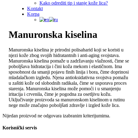
Kako odrediti tip i stanje kože lica?
Kontakt
Korpa
Manuronska kiselina
Manuronska kiselina je prirodni polisaharid koji se koristi u
njezi kože zbog svojih hidratantnih i anti-aging svojstava.
Manuronska kiselina pomaže u zadržavanju vlažnosti, čime se
poboljšava hidratacija i čini koža mekom i elastičnom. Ima
sposobnost da smanji pojavu finih linija i bora, čime doprinosi
mladalačkom izgledu. Njena antioksidativna svojstva pomažu
u zaštiti kože od slobodnih radikala, čime se usporava proces
starenja. Manuronska kiselina može pomoći i u smanjenju
iritacija i crvenila, čime je pogodna za osetljivu kožu.
Uključivanje proizvoda sa manuronskom kiselinom u rutinu
nege može značajno poboljšati zdravlje i izgled kože lica.
Nijedan proizvod ne odgovara izabranim kriterijumima.
Korisnički servis