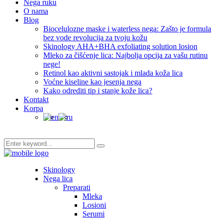
Nega ruku
O nama
Blog
Biocelulozne maske i waterless nega: Zašto je formula
bez vode revolucija za tvoju kožu
Skinology AHA+BHA exfoliating solution losion
Mleko za čišćenje lica: Najbolja opcija za vašu rutinu
nege!
Retinol kao aktivni sastojak i mlada koža lica
Voćne kiseline kao jesenja nega
Kako odrediti tip i stanje kože lica?
Kontakt
Korpa
Skinology
Nega lica
Preparati
Mleka
Losioni
Serumi