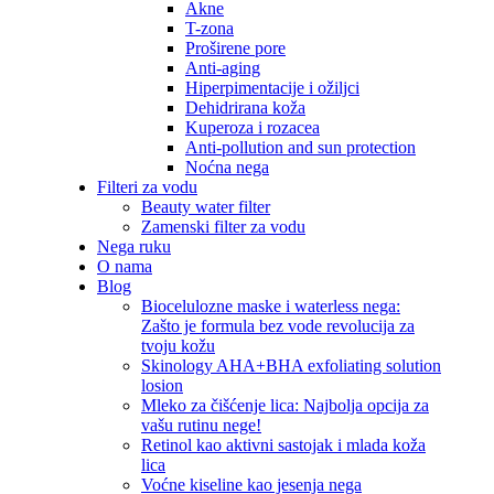
Akne
T-zona
Proširene pore
Anti-aging
Hiperpimentacije i ožiljci
Dehidrirana koža
Kuperoza i rozacea
Anti-pollution and sun protection
Noćna nega
Filteri za vodu
Beauty water filter
Zamenski filter za vodu
Nega ruku
O nama
Blog
Biocelulozne maske i waterless nega:
Zašto je formula bez vode revolucija za
tvoju kožu
Skinology AHA+BHA exfoliating solution
losion
Mleko za čišćenje lica: Najbolja opcija za
vašu rutinu nege!
Retinol kao aktivni sastojak i mlada koža
lica
Voćne kiseline kao jesenja nega