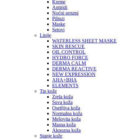
Kreme
Antiridi
Noćni serumi
Pilinzi
Maske
Setovi
Linije
WATERLESS SHEET MASKE
SKIN RESCUE
OIL CONTROL
HYDRO FORCE
DERMA CALM
DERMA REACTIVE
NEW EXPRESSION
AHA+BHA
ELEMENTS
Tip kože
Zrela koža
Suva koža
Osetljiva koža
Normalna koža
Mešovita koža
Masna koža
Aknozna koža
Stanje kože