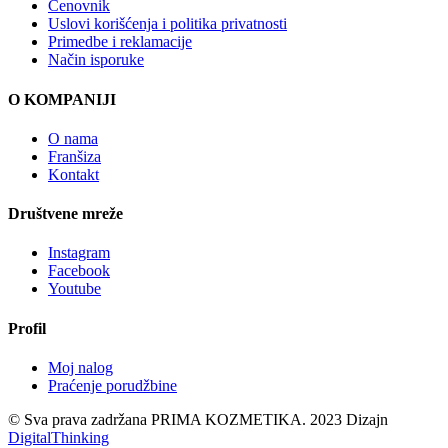
Cenovnik
Uslovi korišćenja i politika privatnosti
Primedbe i reklamacije
Način isporuke
O KOMPANIJI
O nama
Franšiza
Kontakt
Društvene mreže
Instagram
Facebook
Youtube
Profil
Moj nalog
Praćenje porudžbine
© Sva prava zadržana PRIMA KOZMETIKA. 2023 Dizajn
DigitalThinking