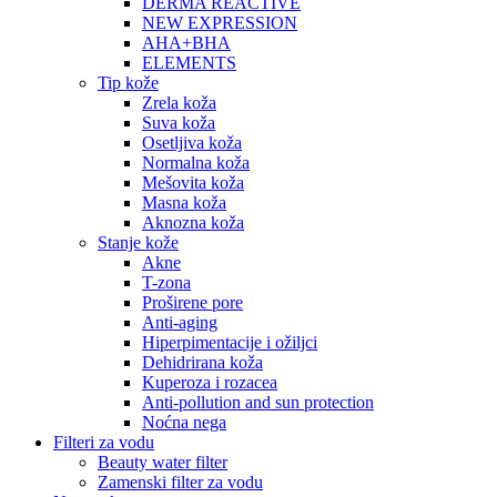
DERMA REACTIVE
NEW EXPRESSION
AHA+BHA
ELEMENTS
Tip kože
Zrela koža
Suva koža
Osetljiva koža
Normalna koža
Mešovita koža
Masna koža
Aknozna koža
Stanje kože
Akne
T-zona
Proširene pore
Anti-aging
Hiperpimentacije i ožiljci
Dehidrirana koža
Kuperoza i rozacea
Anti-pollution and sun protection
Noćna nega
Filteri za vodu
Beauty water filter
Zamenski filter za vodu