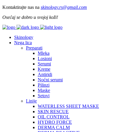
Kontaktirajte nas na
skinology.
rs@gmail.com
Osećaj se dobro u svojoj koži!
Skinology
Nega lica
Preparati
Mleka
Losioni
Serumi
Kreme
Antiridi
Noćni serumi
Pilinzi
Maske
Setovi
Linije
WATERLESS SHEET MASKE
SKIN RESCUE
OIL CONTROL
HYDRO FORCE
DERMA CALM