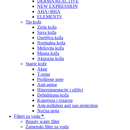
DERMA REACTIVE
NEW EXPRESSION
AHA+BHA
ELEMENTS
Tip kože
Zrela koža
Suva koža
Osetljiva koža
Normalna koža
Mešovita koža
Masna koža
Aknozna koža
Stanje kože
Akne
T-zona
Proširene pore
Anti-aging
Hiperpimentacije i ožiljci
Dehidrirana koža
Kuperoza i rozacea
Anti-pollution and sun protection
Noćna nega
Filteri za vodu
Beauty water filter
Zamenski filter za vodu