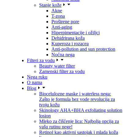
Stanje kože
Akne
T-zona
Proširene pore
Anti-aging
Hiperpimentacije i ožiljci
Dehidrirana koža
Kuperoza i rozacea
Anti-pollution and sun protection
Noćna nega
Filteri za vodu
Beauty water filter
Zamenski filter za vodu
Nega ruku
O nama
Blog
Biocelulozne maske i waterless nega:
Zašto je formula bez vode revolucija za
tvoju kožu
Skinology AHA+BHA exfoliating solution
losion
Mleko za čišćenje lica: Najbolja opcija za
vašu rutinu nege!
Retinol kao aktivni sastojak i mlada koža