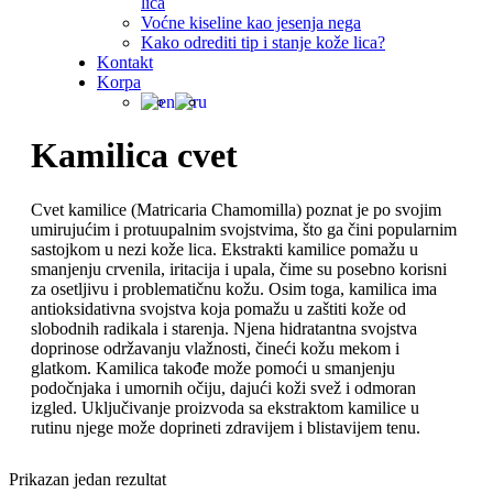
lica
Voćne kiseline kao jesenja nega
Kako odrediti tip i stanje kože lica?
Kontakt
Korpa
Kamilica cvet
Cvet kamilice (Matricaria Chamomilla) poznat je po svojim
umirujućim i protuupalnim svojstvima, što ga čini popularnim
sastojkom u nezi kože lica. Ekstrakti kamilice pomažu u
smanjenju crvenila, iritacija i upala, čime su posebno korisni
za osetljivu i problematičnu kožu. Osim toga, kamilica ima
antioksidativna svojstva koja pomažu u zaštiti kože od
slobodnih radikala i starenja. Njena hidratantna svojstva
doprinose održavanju vlažnosti, čineći kožu mekom i
glatkom. Kamilica takođe može pomoći u smanjenju
podočnjaka i umornih očiju, dajući koži svež i odmoran
izgled. Uključivanje proizvoda sa ekstraktom kamilice u
rutinu njege može doprineti zdravijem i blistavijem tenu.
Prikazan jedan rezultat