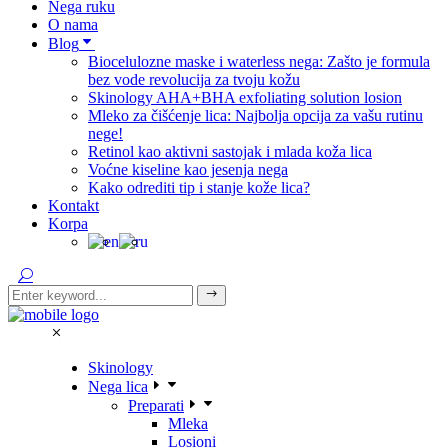
Nega ruku
O nama
Blog
Biocelulozne maske i waterless nega: Zašto je formula
bez vode revolucija za tvoju kožu
Skinology AHA+BHA exfoliating solution losion
Mleko za čišćenje lica: Najbolja opcija za vašu rutinu
nege!
Retinol kao aktivni sastojak i mlada koža lica
Voćne kiseline kao jesenja nega
Kako odrediti tip i stanje kože lica?
Kontakt
Korpa
Skinology
Nega lica
Preparati
Mleka
Losioni