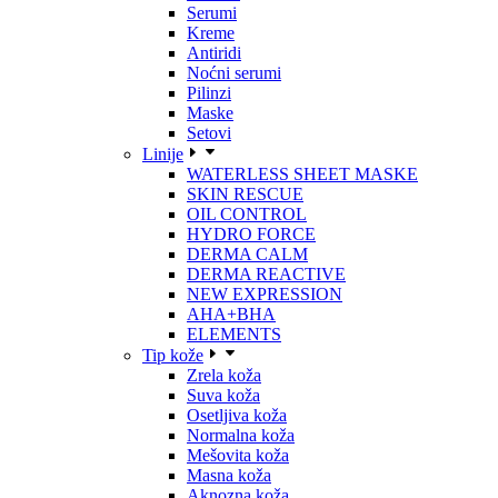
Serumi
Kreme
Antiridi
Noćni serumi
Pilinzi
Maske
Setovi
Linije
WATERLESS SHEET MASKE
SKIN RESCUE
OIL CONTROL
HYDRO FORCE
DERMA CALM
DERMA REACTIVE
NEW EXPRESSION
AHA+BHA
ELEMENTS
Tip kože
Zrela koža
Suva koža
Osetljiva koža
Normalna koža
Mešovita koža
Masna koža
Aknozna koža