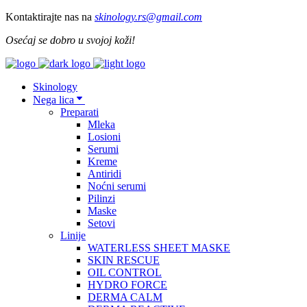
Kontaktirajte nas na
skinology.
rs@gmail.com
Osećaj se dobro u svojoj koži!
Skinology
Nega lica
Preparati
Mleka
Losioni
Serumi
Kreme
Antiridi
Noćni serumi
Pilinzi
Maske
Setovi
Linije
WATERLESS SHEET MASKE
SKIN RESCUE
OIL CONTROL
HYDRO FORCE
DERMA CALM