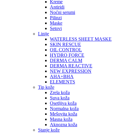
Kreme
Antiridi
Noćni serumi
Pilinzi
Maske
Setovi
Linije
WATERLESS SHEET MASKE
SKIN RESCUE
OIL CONTROL
HYDRO FORCE
DERMA CALM
DERMA REACTIVE
NEW EXPRESSION
AHA+BHA
ELEMENTS
Tip kože
Zrela koža
Suva koža
Osetljiva koža
Normalna koža
Mešovita koža
Masna koža
Aknozna koža
Stanje kože