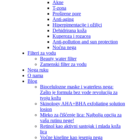
Akne
T-zona
Proširene pore
Anti-aging
Hiperpimentacije i ožiljci
Dehidrirana koža
Kuperoza i rozacea
Anti-pollution and sun protection
Noćna nega
Filteri za vodu
Beauty water filter
Zamenski filter za vodu
Nega ruku
O nama
Blog
Biocelulozne maske i waterless nega:
Zašto je formula bez vode revolucija za
tvoju kožu
Skinology AHA+BHA exfoliating solution
losion
Mleko za čišćenje lica: Najbolja opcija za
vašu rutinu nege!
Retinol kao aktivni sastojak i mlada koža
lica
Voćne kiseline kao jesenja nega