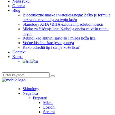
Nega ruku
O nama
Blog
Biocelulozne maske i waterless nega: Zašto je formula
bez vode revolucija za tvoju kožu
Skinology AHA+BHA exfoliating solution losion
Mleko za čišćenje lica: Najbolja opcija za vašu rutinu
nege!
Retinol kao aktivni sastojak i mlada koža lica
Voćne kiseline kao jesenja nega
Kako odrediti tip i stanje kože lica?
Kontakt
Korpa
Skinology
Nega lica
Preparati
Mleka
Losioni
Serumi