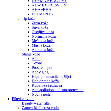
DERMA REACTIVE
NEW EXPRESSION
AHA+BHA
ELEMENTS
Tip kože
Zrela koža
Suva koža
Osetljiva koža
Normalna koža
Mešovita koža
Masna koža
Aknozna koža
Stanje kože
Akne
T-zona
Proširene pore
Anti-aging
Hiperpimentacije i ožiljci
Dehidrirana koža
Kuperoza i rozacea
Anti-pollution and sun protection
Noćna nega
Filteri za vodu
Beauty water filter
Zamenski filter za vodu