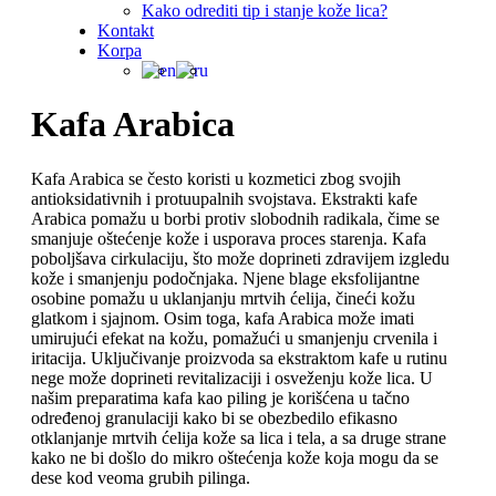
Kako odrediti tip i stanje kože lica?
Kontakt
Korpa
Kafa Arabica
Kafa Arabica se često koristi u kozmetici zbog svojih
antioksidativnih i protuupalnih svojstava. Ekstrakti kafe
Arabica pomažu u borbi protiv slobodnih radikala, čime se
smanjuje oštećenje kože i usporava proces starenja. Kafa
poboljšava cirkulaciju, što može doprineti zdravijem izgledu
kože i smanjenju podočnjaka. Njene blage eksfolijantne
osobine pomažu u uklanjanju mrtvih ćelija, čineći kožu
glatkom i sjajnom. Osim toga, kafa Arabica može imati
umirujući efekat na kožu, pomažući u smanjenju crvenila i
iritacija. Uključivanje proizvoda sa ekstraktom kafe u rutinu
nege može doprineti revitalizaciji i osveženju kože lica. U
našim preparatima kafa kao piling je korišćena u tačno
određenoj granulaciji kako bi se obezbedilo efikasno
otklanjanje mrtvih ćelija kože sa lica i tela, a sa druge strane
kako ne bi došlo do mikro oštećenja kože koja mogu da se
dese kod veoma grubih pilinga.