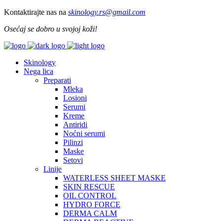
Kontaktirajte nas na
skinology.
rs@gmail.com
Osećaj se dobro u svojoj koži!
Skinology
Nega lica
Preparati
Mleka
Losioni
Serumi
Kreme
Antiridi
Noćni serumi
Pilinzi
Maske
Setovi
Linije
WATERLESS SHEET MASKE
SKIN RESCUE
OIL CONTROL
HYDRO FORCE
DERMA CALM