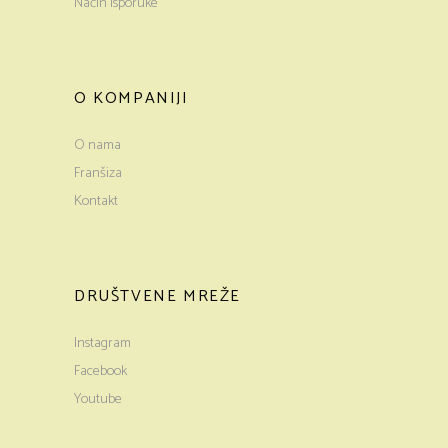
Način isporuke
O KOMPANIJI
O nama
Franšiza
Kontakt
DRUŠTVENE MREŽE
Instagram
Facebook
Youtube