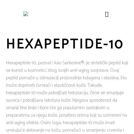
HEXAPEPTIDE-10
Hexapeptide-10, poznat i kao Serilesine®, je sintetički peptid koji
se koristi u kozmetici zbog svojih anti-aging svojstava. Ovaj
peptid pomaže u stimulaciji proizvodnje kolagena i elastina, što
može doprineti čvrstoći i elastičnosti kože. Takođe,
hexapeptide-10 može poboljšati hidrataciju, čime se smanjuje
suvoća i poboljšava tekstura kože. Njegova sposobnost da
smanji fine linije i bore čini ga popularnim sastojkom u
preparatima za njegu kože, posebno onima koji su usmereni na
anti-aging efekte. Osim toga, hexapeptide-10 može imati
umirujuće delovanje na kožu, pomažući u smanjenju crvenila i