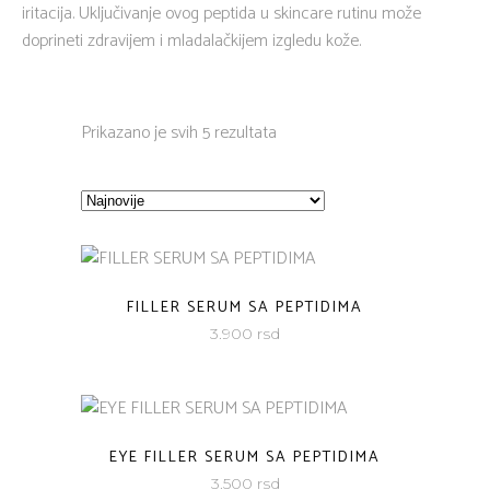
iritacija. Uključivanje ovog peptida u skincare rutinu može
doprineti zdravijem i mladalačkijem izgledu kože.
Sorted
Prikazano je svih 5 rezultata
by
latest
FILLER SERUM SA PEPTIDIMA
3.900
rsd
EYE FILLER SERUM SA PEPTIDIMA
3.500
rsd