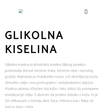
GLIKOLNA
KISELINA
Glikolna kiselina je α-hidroksi kiselina biljnog porekla i
predstavlja derivat šećerne trske, šećerne repe i nezrelog
grožđa. Najmanje je molekulske mase, vrši eksfolijaciju kože,
stimuliše ćelije i ima protivupalno i antioksidantno dejstvo.
Kiselina uklanja oštećeni sloj kože i tako dolazi do postepene
revitalizacije ćelija. S obzirom da prodire duboko u kožu, to je
čini efikasnom u lečenju akni, bora, mitisera kao i fleka od
sunca, bora i strija.