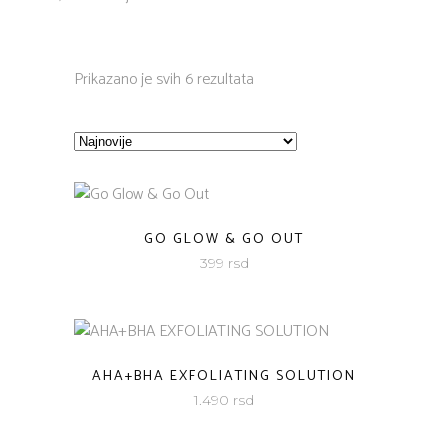
Sorted
Prikazano je svih 6 rezultata
by
latest
GO GLOW & GO OUT
399
rsd
AHA+BHA EXFOLIATING SOLUTION
1.490
rsd