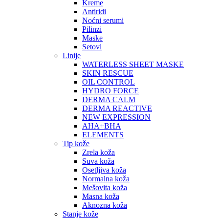
Kreme
Antiridi
Noćni serumi
Pilinzi
Maske
Setovi
Linije
WATERLESS SHEET MASKE
SKIN RESCUE
OIL CONTROL
HYDRO FORCE
DERMA CALM
DERMA REACTIVE
NEW EXPRESSION
AHA+BHA
ELEMENTS
Tip kože
Zrela koža
Suva koža
Osetljiva koža
Normalna koža
Mešovita koža
Masna koža
Aknozna koža
Stanje kože