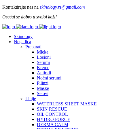
Kontaktirajte nas na
skinology.
rs@gmail.com
Osećaj se dobro u svojoj koži!
Skinology
Nega lica
Preparati
Mleka
Losioni
Serumi
Kreme
Antiridi
Noćni serumi
Pilinzi
Maske
Setovi
Linije
WATERLESS SHEET MASKE
SKIN RESCUE
OIL CONTROL
HYDRO FORCE
DERMA CALM