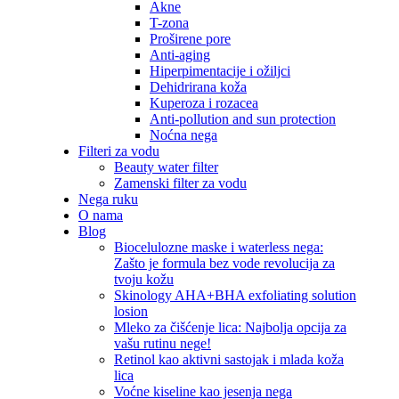
Akne
T-zona
Proširene pore
Anti-aging
Hiperpimentacije i ožiljci
Dehidrirana koža
Kuperoza i rozacea
Anti-pollution and sun protection
Noćna nega
Filteri za vodu
Beauty water filter
Zamenski filter za vodu
Nega ruku
O nama
Blog
Biocelulozne maske i waterless nega:
Zašto je formula bez vode revolucija za
tvoju kožu
Skinology AHA+BHA exfoliating solution
losion
Mleko za čišćenje lica: Najbolja opcija za
vašu rutinu nege!
Retinol kao aktivni sastojak i mlada koža
lica
Voćne kiseline kao jesenja nega