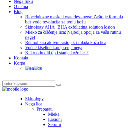
Nega ruku
O nama
Blog
Biocelulozne maske i waterless nega: Zašto je formula
bez vode revolucija za tvoju kožu
Skinology AHA+BHA exfoliating solution losion
Mleko za čišćenje lica: Najbolja opcija za vašu rutinu
nege!
Retinol kao aktivni sastojak i mlada koža lica
Voćne kiseline kao jesenja nega
Kako odrediti tip i stanje kože lica?
Kontakt
Korpa
Skinology
Nega lica
Preparati
Mleka
Losioni
Serumi