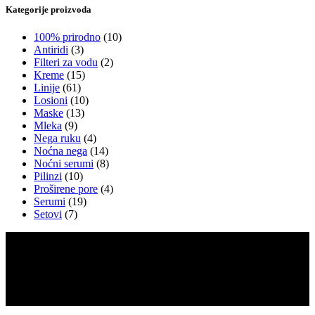
Kategorije proizvoda
100% prirodno
(10)
Antiridi
(3)
Filteri za vodu
(2)
Kreme
(15)
Linije
(61)
Losioni
(10)
Maske
(13)
Mleka
(9)
Nega ruku
(4)
Noćna nega
(14)
Noćni serumi
(8)
Pilinzi
(10)
Proširene pore
(4)
Serumi
(19)
Setovi
(7)