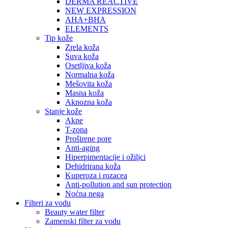
DERMA REACTIVE
NEW EXPRESSION
AHA+BHA
ELEMENTS
Tip kože
Zrela koža
Suva koža
Osetljiva koža
Normalna koža
Mešovita koža
Masna koža
Aknozna koža
Stanje kože
Akne
T-zona
Proširene pore
Anti-aging
Hiperpimentacije i ožiljci
Dehidrirana koža
Kuperoza i rozacea
Anti-pollution and sun protection
Noćna nega
Filteri za vodu
Beauty water filter
Zamenski filter za vodu