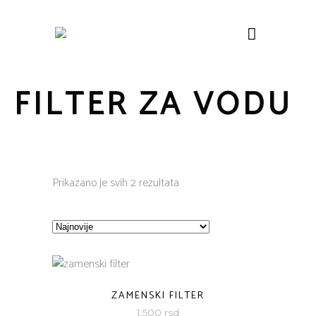
FILTER ZA VODU
Sorted
Prikazano je svih 2 rezultata
by
latest
ZAMENSKI FILTER
1.500
rsd