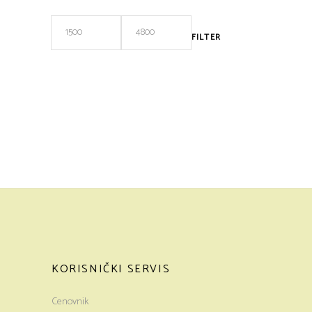
FILTER
Minimalna
Maksimalna
cena
cena
KORISNIČKI SERVIS
Cenovnik